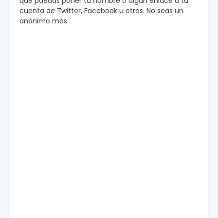
que puedas poner tu nombre o algun enlace a tu
cuenta de Twitter, Facebook u otras. No seas un
anónimo más.