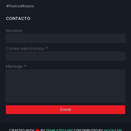
#FuerzaRayos
CONTACTO
Nombre
Correo electrónico
*
Mensaje
*
CRAFTED WITH
BY
TEMPLATESYARD
| DISTRIBUTED BY
GOOYAABI