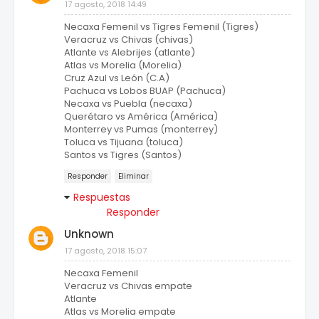
17 agosto, 2018 14:49
Necaxa Femenil vs Tigres Femenil (Tigres)
Veracruz vs Chivas (chivas)
Atlante vs Alebrijes (atlante)
Atlas vs Morelia (Morelia)
Cruz Azul vs León (C.A)
Pachuca vs Lobos BUAP (Pachuca)
Necaxa vs Puebla (necaxa)
Querétaro vs América (América)
Monterrey vs Pumas (monterrey)
Toluca vs Tijuana (toluca)
Santos vs Tigres (Santos)
Responder
Eliminar
Respuestas
Responder
Unknown
17 agosto, 2018 15:07
Necaxa Femenil
Veracruz vs Chivas empate
Atlante
Atlas vs Morelia empate