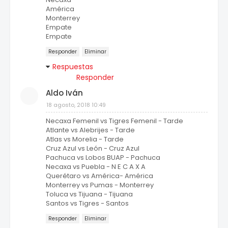
América
Monterrey
Empate
Empate
Responder
Eliminar
Respuestas
Responder
Aldo Iván
18 agosto, 2018 10:49
Necaxa Femenil vs Tigres Femenil - Tarde
Atlante vs Alebrijes - Tarde
Atlas vs Morelia - Tarde
Cruz Azul vs León - Cruz Azul
Pachuca vs Lobos BUAP - Pachuca
Necaxa vs Puebla - N E C A X A
Querétaro vs América- América
Monterrey vs Pumas - Monterrey
Toluca vs Tijuana - Tijuana
Santos vs Tigres - Santos
Responder
Eliminar