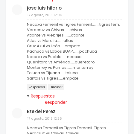
jose luis hilario
17 agosto, 2018 12:06
Necaxa Femenil vs Tigres Femenil........tigres fem.
Veracruz vs Chivas......chivas
Atlante vs Alebrijes........atlante
Atlas vs Morelia.......atlas
Cruz Azul vs León.....empate
Pachuca vs Lobos BUAP.......pachuca
Necaxa vs Puebla......necaxa
Querétaro vs América.....queretaro
Monterrey vs Pumas.......monterrey
Toluca vs Tijuana......toluca
Santos vs Tigres.....empate
Responder
Eliminar
Respuestas
Responder
Ezekiel Perez
17 agosto, 2018 12:36
Necaxa Femenil vs Tigres Femenil. Tigres
Veracruz vs Chivas. Chivas