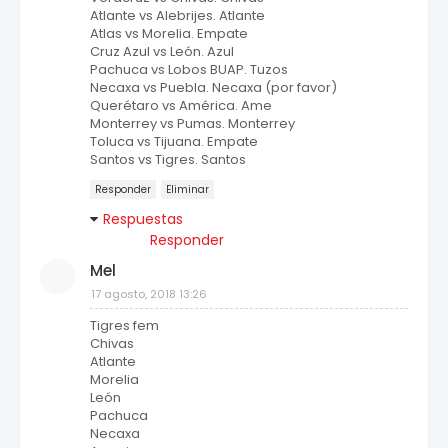
Atlante vs Alebrijes. Atlante
Atlas vs Morelia. Empate
Cruz Azul vs León. Azul
Pachuca vs Lobos BUAP. Tuzos
Necaxa vs Puebla. Necaxa (por favor)
Querétaro vs América. Ame
Monterrey vs Pumas. Monterrey
Toluca vs Tijuana. Empate
Santos vs Tigres. Santos
Responder
Eliminar
Respuestas
Responder
Mel
17 agosto, 2018 13:26
Tigres fem
Chivas
Atlante
Morelia
León
Pachuca
Necaxa