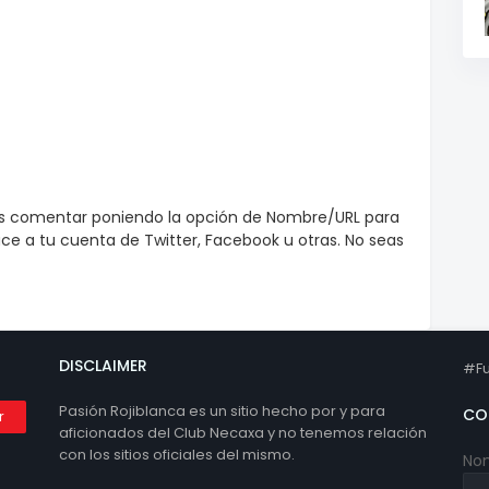
es comentar poniendo la opción de Nombre/URL para
e a tu cuenta de Twitter, Facebook u otras. No seas
DISCLAIMER
#Fu
Pasión Rojiblanca es un sitio hecho por y para
CO
aficionados del Club Necaxa y no tenemos relación
con los sitios oficiales del mismo.
No