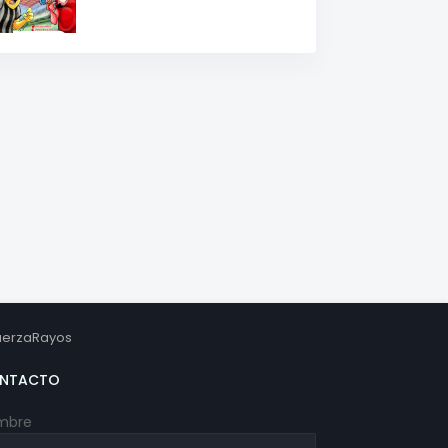
erzaRayos
NTACTO
mbre