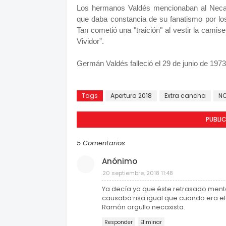
Los hermanos Valdés mencionaban al Necaxa
que daba constancia de su fanatismo por l
Tan cometió una "traición" al vestir la camiseta
Vividor”.
Germán Valdés falleció el 29 de junio de 197
Tags
Apertura 2018
Extra cancha
NO
PUBLI
5 Comentarios
Anónimo
20 septiembre, 2018 11:48
Ya decía yo que éste retrasado mental
causaba risa igual que cuando era el
Ramón orgullo necaxista.
Responder
Eliminar