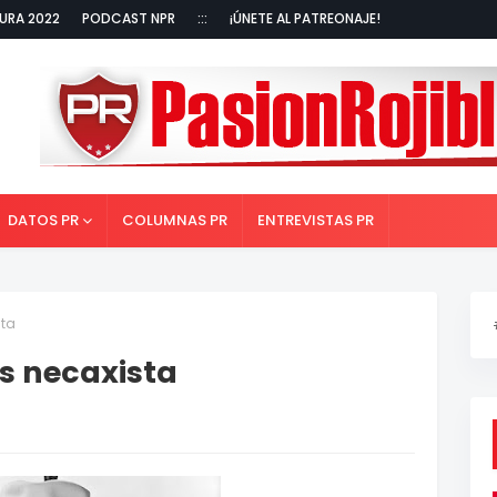
URA 2022
PODCAST NPR
:::
¡ÚNETE AL PATREONAJE!
DATOS PR
COLUMNAS PR
ENTREVISTAS PR
sta
és necaxista