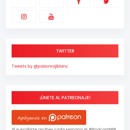
TWITTER
Tweets by @pasionrojiblanc
¡ÚNETE AL PATREONAJE!
Al suscribirte recibes cada semana el #PodcastNPR