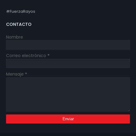
#FuerzaRayos
CONTACTO
Nombre
Correo electrónico
*
Mensaje
*