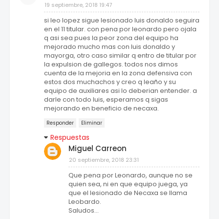
19 septiembre, 2018 19:47
si leo lopez sigue lesionado luis donaldo seguira
en el 11 titular. con pena por leonardo pero ojala
q asi sea pues la peor zona del equipo ha
mejorado mucho mas con luis donaldo y
mayorga, otro caso similar q entro de titular por
la expulsion de gallegos. todos nos dimos
cuenta de la mejoria en la zona defensiva con
estos dos muchachos y creo q leaño y su
equipo de auxiliares asi lo deberian entender. a
darle con todo luis, esperamos q sigas
mejorando en beneficio de necaxa.
Responder
Eliminar
Respuestas
Miguel Carreon
20 septiembre, 2018 23:31
Que pena por Leonardo, aunque no se
quien sea, ni en que equipo juega, ya
que el lesionado de Necaxa se llama
Leobardo.
Saludos...