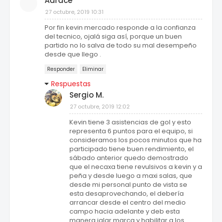
Adrace
27 octubre, 2019 10:31
Por fin kevin mercado responde a la confianza
del tecnico, ojalá siga así, porque un buen
partido no lo salva de todo su mal desempeño
desde que llego .
Responder
Eliminar
Respuestas
Sergio M.
27 octubre, 2019 12:02
Kevin tiene 3 asistencias de gol y esto
representa 6 puntos para el equipo, si
consideramos los pocos minutos que ha
participado tiene buen rendimiento, el
sábado anterior quedo demostrado
que el necaxa tiene revulsivos a kevin y a
peña y desde luego a maxi salas, que
desde mi personal punto de vista se
esta desaprovechando, el debería
arrancar desde el centro del medio
campo hacia adelante y deb esta
manera jalar marca y habilitar a los