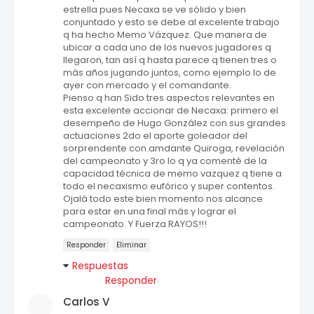
estrella pues Necaxa se ve sólido y bien
conjuntado y esto se debe al excelente trabajo
q ha hecho Memo Vázquez. Que manera de
ubicar a cada uno de los nuevos jugadores q
llegaron, tan así q hasta parece q tienen tres o
más años jugando juntos, como ejemplo lo de
ayer con mercado y el comandante.
Pienso q han Sido tres aspectos relevantes en
esta excelente accionar de Necaxa: primero el
desempeño de Hugo González con sus grandes
actuaciones 2do el aporte goleador del
sorprendente con.amdante Quiroga, revelación
del campeonato y 3ro lo q ya comenté de la
capacidad técnica de memo vazquez q tiene a
todo el necaxismo eufórico y super contentos.
Ojalá todo este bien momento nos alcance
para estar en una final más y lograr el
campeonato. Y Fuerza RAYOS!!!
Responder
Eliminar
Respuestas
Responder
Carlos V