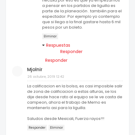
necaxa por eso es que ya empezamos
a pensar en los partidos de liguilla es
parte de la planeación . también para el
espectador. Por ejemplo yo contemplo
que si llega a la final gastare hasta 6 mil
pesos por un boleto.
Eliminar
Respuestas
Responder
Responder
Mjolnir
26 octubre, 2019 12:42
La calificacion en la bolsa, es casi imposible salir
de zona de calificacion a estas alturas, se los
dije desde hace rato al equipo se le ve casta de
campeon, ahora el trabajo de Memo es
mantenerlo asi para la liguilla.
Saludos desde Mexicali, Fuerza rayos!!!
Responder
Eliminar