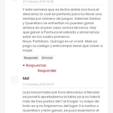
27 octubre, 2019 16:40
Y esta semana que es fecha doble nos toca el
descanso lo cual es perfecto para no llevar una
ventaja por número de juegos. Ademas Santos
y Querétaro se enfrentan no pueden ganar
ambos en el peor caso somos terceros. Hay
que ganar a Pachuca el sabado y amarramos
estar en los cuatro primeros.
Noya. Partidazo. Quiroga es un crack. Maxi ya
pago su castigo y entra limpio tiene que volver a
mojar.
Responder
Eliminar
Respuestas
Responder
Mel
27 octubre, 2019 20:01
La proxa jornada q le toca descanso a Necaxa
se pondrá apretadisima la tabla ya q no habrá
más de tres puntos del 1 al 6 lugar. Lo mejor de
todo es q no bajaremos del lugar 3 si santos o
Querétaro y león ganan, se puso buenísimo el