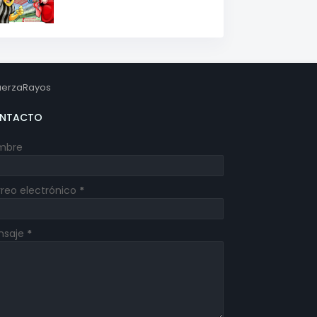
erzaRayos
NTACTO
mbre
reo electrónico
*
nsaje
*