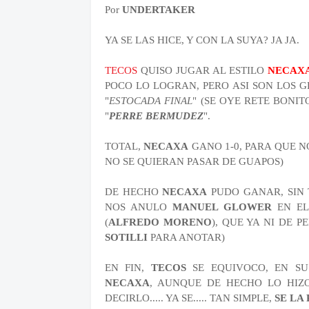
Por
UNDERTAKER
YA SE LAS HICE, Y CON LA SUYA? JA JA.
TECOS
QUISO JUGAR AL ESTILO
NECAX
POCO LO LOGRAN, PERO ASI SON LOS 
"
ESTOCADA FINAL
" (SE OYE RETE BONIT
"
PERRE BERMUDEZ
".
TOTAL,
NECAXA
GANO 1-0, PARA QUE N
NO SE QUIERAN PASAR DE GUAPOS)
DE HECHO
NECAXA
PUDO GANAR, SIN 
NOS ANULO
MANUEL GLOWER
EN EL
(
ALFREDO MORENO
), QUE YA NI DE 
SOTILLI
PARA ANOTAR)
EN FIN,
TECOS
SE EQUIVOCO, EN SU
NECAXA
, AUNQUE DE HECHO LO HIZ
DECIRLO..... YA SE..... TAN SIMPLE,
SE LA