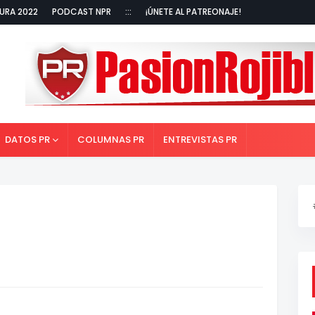
URA 2022
PODCAST NPR
:::
¡ÚNETE AL PATREONAJE!
DATOS PR
COLUMNAS PR
ENTREVISTAS PR