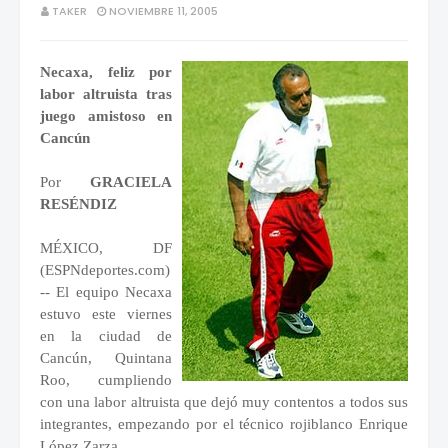
TAKER
NOVIEMBRE 11, 2005
Necaxa, feliz por
labor altruista tras
juego amistoso en
Cancún
Por
GRACIELA
RESÉNDIZ
MÉXICO, DF
(ESPNdeportes.com)
-- El equipo Necaxa
estuvo este viernes
en la ciudad de
Cancún, Quintana
Roo, cumpliendo
con una labor altruista que dejó muy contentos a todos sus
integrantes, empezando por el técnico rojiblanco Enrique
López Zarza.