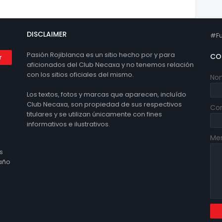
DISCLAIMER
#Fu
Pasión Rojiblanca es un sitio hecho por y para
CO
aficionados del Club Necaxa y no tenemos relación
con los sitios oficiales del mismo.
No
Los textos, fotos y marcas que aparecen, incluído
Club Necaxa, son propiedad de sus respectivos
Cor
titulares y se utilizan únicamente con fines
informativos e ilustrativos.
Me
s
 año