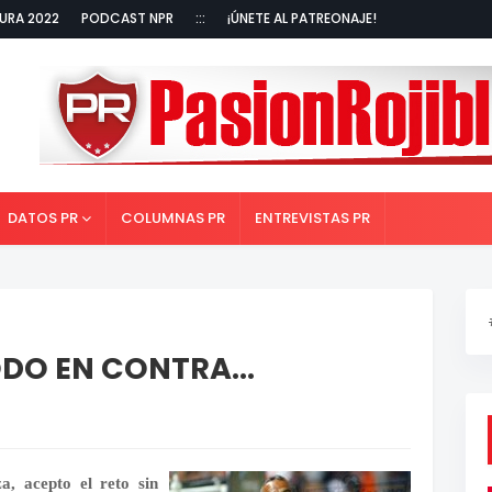
URA 2022
PODCAST NPR
:::
¡ÚNETE AL PATREONAJE!
DATOS PR
COLUMNAS PR
ENTREVISTAS PR
DO EN CONTRA...
, acepto el reto sin