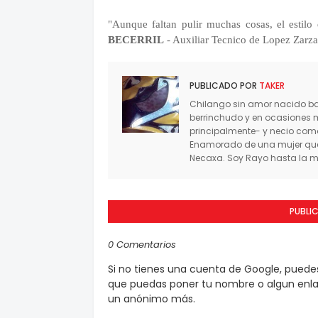
"Aunque faltan pulir muchas cosas, el estil
BECERRIL
- Auxiliar Tecnico de Lopez Zarza
PUBLICADO POR
TAKER
Chilango sin amor nacido baj
berrinchudo y en ocasiones 
principalmente- y necio co
Enamorado de una mujer que 
Necaxa. Soy Rayo hasta la mu
PUBLI
0 Comentarios
Si no tienes una cuenta de Google, pued
que puedas poner tu nombre o algun enlac
un anónimo más.