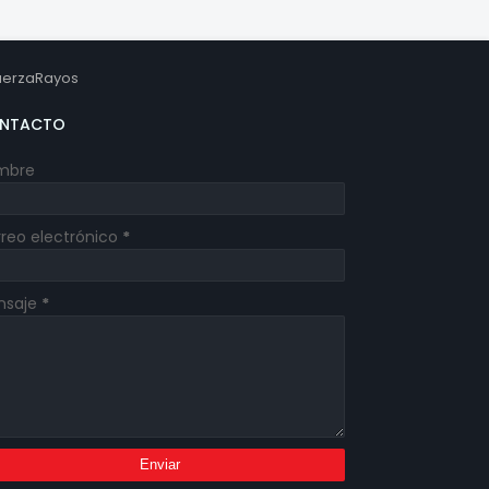
erzaRayos
NTACTO
mbre
reo electrónico
*
nsaje
*