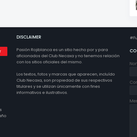
DISCLAIMER
#Fu
Pasión Rojiblanca es un sitio hecho por y para
CO
aficionados del Club Necaxa y no tenemos relación
con los sitios oficiales del mismo.
No
Los textos, fotos y marcas que aparecen, incluído
Club Necaxa, son propiedad de sus respectivos
Cor
titulares y se utilizan únicamente con fines
informativos e ilustrativos.
Me
s
 año