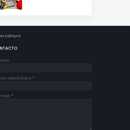
erzaRayos
NTACTO
mbre
reo electrónico
*
nsaje
*