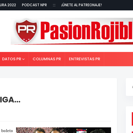
URA 2022
PODCAST NPR
:::
¡ÚNETE AL PATREONAJE!
DATOS PR
COLUMNAS PR
ENTREVISTAS PR
GA...
 boleto