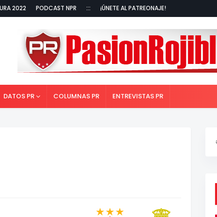
URA 2022
PODCAST NPR
:::
¡ÚNETE AL PATREONAJE!
DATOS PR
COLUMNAS PR
ENTREVISTAS PR