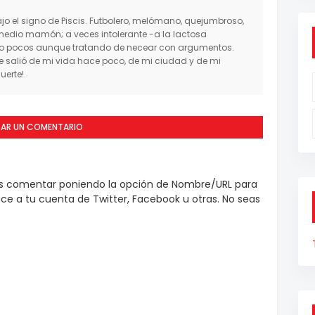
o el signo de Piscis. Futbolero, melómano, quejumbroso,
medio mamón; a veces intolerante -a la lactosa
mo pocos aunque tratando de necear con argumentos.
salió de mi vida hace poco, de mi ciudad y de mi
erte!.
CAR UN COMENTARIO
es comentar poniendo la opción de Nombre/URL para
e a tu cuenta de Twitter, Facebook u otras. No seas