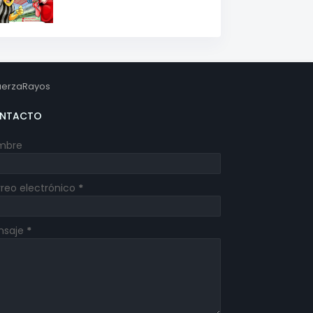
erzaRayos
NTACTO
mbre
reo electrónico
*
nsaje
*