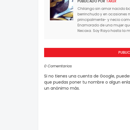
PUBLICADO POR
TAKER
Chilango sin amor nacido baj
berrinchudo y en ocasiones 
principalmente- y necio co
Enamorado de una mujer que 
Necaxa. Soy Rayo hasta la mu
PUBLI
0 Comentarios
Si no tienes una cuenta de Google, pued
que puedas poner tu nombre o algun enlac
un anónimo más.