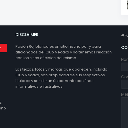
DISCLAIMER
#Fu
Pasión Rojiblanca es un sitio hecho por y para
CO
aficionados del Club Necaxa y no tenemos relación
con los sitios oficiales del mismo.
No
Los textos, fotos y marcas que aparecen, incluído
Club Necaxa, son propiedad de sus respectivos
Cor
titulares y se utilizan únicamente con fines
informativos e ilustrativos.
Me
s
 año