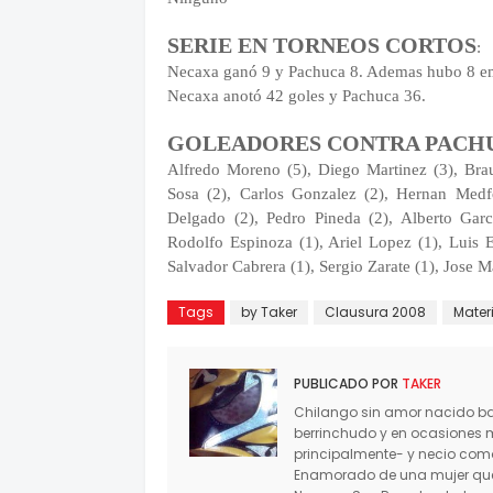
SERIE EN TORNEOS CORTOS
:
Necaxa ganó 9 y Pachuca 8. Ademas hubo 8 e
Necaxa anotó 42 goles y Pachuca 36.
GOLEADORES CONTRA PACHU
Alfredo Moreno (5), Diego Martinez (3), Brau
Sosa (2), Carlos Gonzalez (2), Hernan Medf
Delgado (2), Pedro Pineda (2), Alberto Garc
Rodolfo Espinoza (1), Ariel Lopez (1), Luis E
Salvador Cabrera (1), Sergio Zarate (1), Jose 
Tags
by Taker
Clausura 2008
Materi
PUBLICADO POR
TAKER
Chilango sin amor nacido baj
berrinchudo y en ocasiones 
principalmente- y necio co
Enamorado de una mujer que 