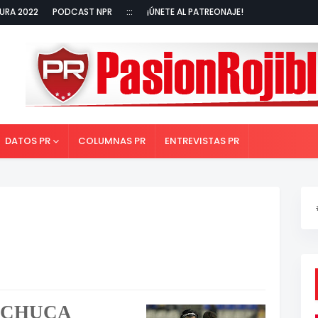
URA 2022
PODCAST NPR
:::
¡ÚNETE AL PATREONAJE!
DATOS PR
COLUMNAS PR
ENTREVISTAS PR
.
ACHUCA