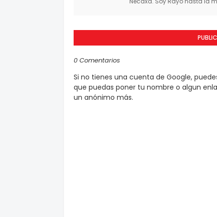
Necaxa. Soy Rayo hasta la mu
PUBLI
0 Comentarios
Si no tienes una cuenta de Google, pued
que puedas poner tu nombre o algun enlac
un anónimo más.