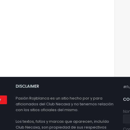
DISCLAIMER
#Fu
Pasión Rojiblanca es un sitio hecho por y para
CO
aficionados del Club Necaxa y no tenemos relación
con los sitios oficiales del mismo.
No
Los textos, fotos y marcas que aparecen, incluído
Club Necaxa, son propiedad de sus respectivos
Cor