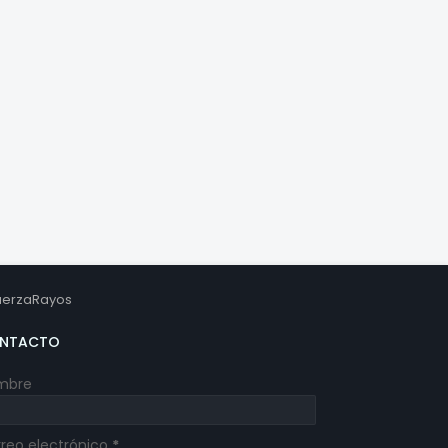
erzaRayos
NTACTO
mbre
reo electrónico
*