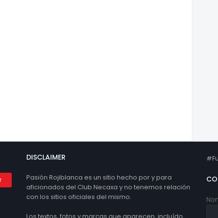
DISCLAIMER
#Fu
Pasión Rojiblanca es un sitio hecho por y para
CO
aficionados del Club Necaxa y no tenemos relación
con los sitios oficiales del mismo.
No
Los textos, fotos y marcas que aparecen, incluído