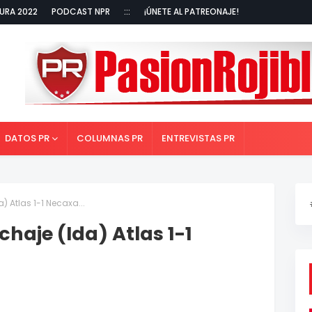
URA 2022
PODCAST NPR
:::
¡ÚNETE AL PATREONAJE!
DATOS PR
COLUMNAS PR
ENTREVISTAS PR
) Atlas 1-1 Necaxa...
haje (Ida) Atlas 1-1