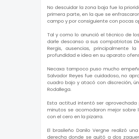
No descuidar la zona baja fue la prio
primera parte, en la que se enfrascar
campo y por consiguiente con pocas op
Tal y como lo anunció el técnico de los 
darle descanso a sus compatriotas Di
Rergis, ausencias, principalmente la
profundidad e idea en su aparato ofens
Necaxa tampoco puso mucho empeño p
Salvador Reyes fue cuidadoso, no apr
cuadro bajo y atacó con discreción, 
Rodallega.
Esta actitud intentó ser aprovechada 
minutos se acomodaron mejor sobre la
con el cero en la pizarra.
El brasileño Danilo Vergne realizó un
derecha donde se quitó a dos zague