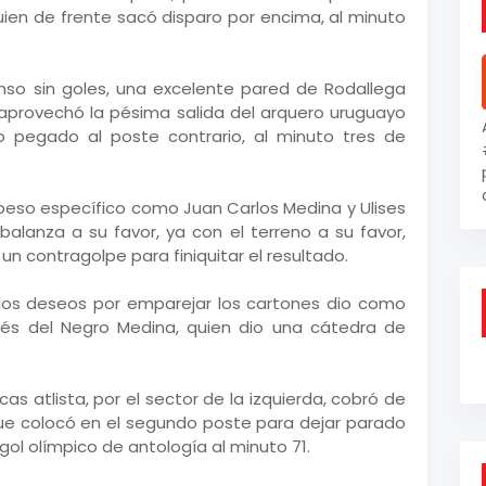
uien de frente sacó disparo por encima, al minuto
so sin goles, una excelente pared de Rodallega
n aprovechó la pésima salida del arquero uruguayo
o pegado al poste contrario, al minuto tres de
 peso específico como Juan Carlos Medina y Ulises
a balanza a su favor, ya con el terreno a su favor,
un contragolpe para finiquitar el resultado.
 los deseos por emparejar los cartones dio como
vés del Negro Medina, quien dio una cátedra de
as atlista, por el sector de la izquierda, cobró de
ue colocó en el segundo poste para dejar parado
gol olímpico de antología al minuto 71.