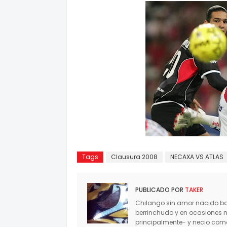
Tags
Clausura 2008
NECAXA VS ATLAS
PUBLICADO POR
TAKER
Chilango sin amor nacido baj
berrinchudo y en ocasiones 
principalmente- y necio co