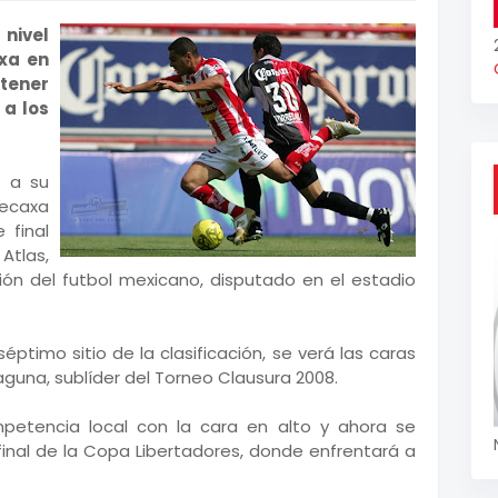
 nivel
xa en
btener
 a los
s a su
Necaxa
 final
Atlas,
ción del futbol mexicano, disputado en el estadio
éptimo sitio de la clasificación, se verá las caras
 Laguna, sublíder del Torneo Clausura 2008.
mpetencia local con la cara en alto y ahora se
final de la Copa Libertadores, donde enfrentará a