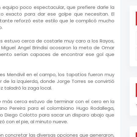
 equipo poco espectacular, que prefiere darle la
nto exacto para dar ese golpe que necesitan. El
tante reforzó este estilo que le complicó mucho
o.
gros estuvo cerca de costarle muy caro a los Rayos,
o Miguel Angel Brindisi acosaron la meta de Omar
mento serían capaces de encontrar ese gol que
ises Mendivil en el campo, los tapatíos fueron muy
r de la izquierda, donde Jorge Torres se convirtió
z taladró la zaga local.
 más cerca estuvo de terminar con el cero en la
iano Pereira para el colombiano Hugo Rodallega,
ino Diego Colotto para sacar un disparo abajo que
ó con el pie, al minuto nueve.
on concretar las diversas opciones que generaron,