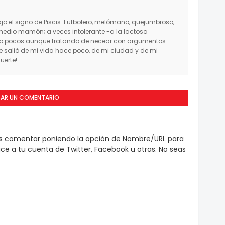
o el signo de Piscis. Futbolero, melómano, quejumbroso,
medio mamón; a veces intolerante -a la lactosa
mo pocos aunque tratando de necear con argumentos.
salió de mi vida hace poco, de mi ciudad y de mi
erte!.
CAR UN COMENTARIO
es comentar poniendo la opción de Nombre/URL para
e a tu cuenta de Twitter, Facebook u otras. No seas