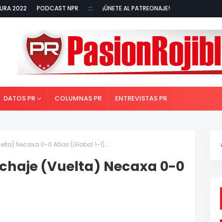
URA 2022
PODCAST NPR
:::
¡ÚNETE AL PATREONAJE!
DATOS PR
COLUMNAS PR
ENTREVISTAS PR
lta) Necaxa 0-0 Atlas (Global 1-1)...
echaje (Vuelta) Necaxa 0-0