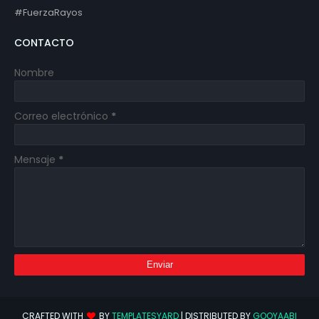
#FuerzaRayos
CONTACTO
Nombre
Correo electrónico
*
Mensaje
*
CRAFTED WITH
BY
TEMPLATESYARD
| DISTRIBUTED BY
GOOYAABI