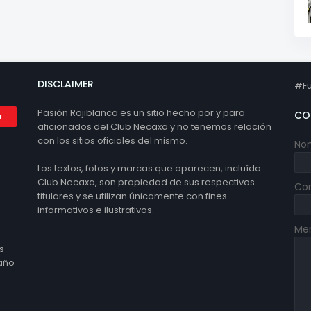
DISCLAIMER
#Fu
Pasión Rojiblanca es un sitio hecho por y para
CO
aficionados del Club Necaxa y no tenemos relación
con los sitios oficiales del mismo.
No
Los textos, fotos y marcas que aparecen, incluído
Club Necaxa, son propiedad de sus respectivos
Cor
titulares y se utilizan únicamente con fines
informativos e ilustrativos.
Me
s
 año