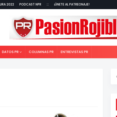
URA 2022
PODCAST NPR
:::
¡ÚNETE AL PATREONAJE!
DATOS PR
COLUMNAS PR
ENTREVISTAS PR