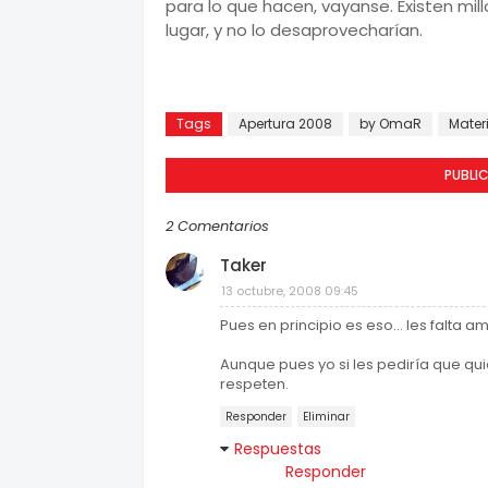
para lo que hacen, vayanse. Existen mi
lugar, y no lo desaprovecharían.
Tags
Apertura 2008
by OmaR
Materi
PUBLI
2 Comentarios
Taker
13 octubre, 2008 09:45
Pues en principio es eso... les falta a
Aunque pues yo si les pediría que qui
respeten.
Responder
Eliminar
Respuestas
Responder