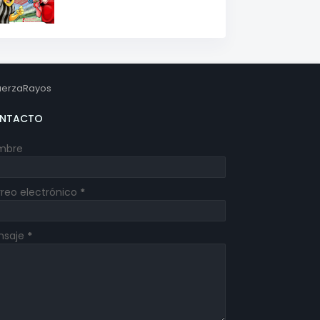
erzaRayos
NTACTO
mbre
reo electrónico
*
nsaje
*