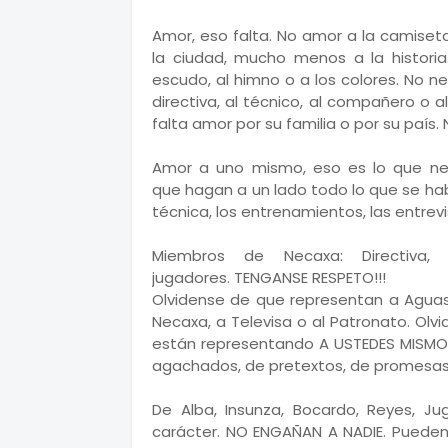
Amor, eso falta. No amor a la camiseta,
la ciudad, mucho menos a la histori
escudo, al himno o a los colores. No n
directiva, al técnico, al compañero o a
falta amor por su familia o por su país.
Amor a uno mismo, eso es lo que nec
que hagan a un lado todo lo que se habl
técnica, los entrenamientos, las entrevis
Miembros de Necaxa: Directiva, 
jugadores. TENGANSE RESPETO!!!
Olvidense de que representan a Aguasc
Necaxa, a Televisa o al Patronato. Ol
están representando A USTEDES MISMOS.
agachados, de pretextos, de promesas 
De Alba, Insunza, Bocardo, Reyes, J
carácter. NO ENGAÑAN A NADIE. Pueden