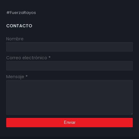
#FuerzaRayos
CONTACTO
Nombre
Correo electrónico
*
Mensaje
*