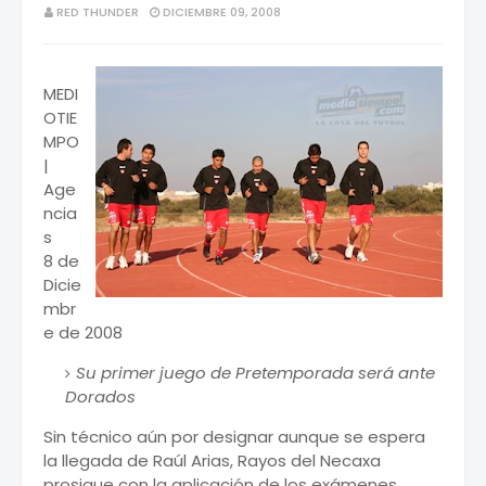
RED THUNDER
DICIEMBRE 09, 2008
MEDI
OTIE
MPO
|
Age
ncia
s
8 de
Dicie
mbr
e de 2008
Su primer juego de Pretemporada será ante
Dorados
Sin técnico aún por designar aunque se espera
la llegada de Raúl Arias, Rayos del Necaxa
prosigue con la aplicación de los exámenes