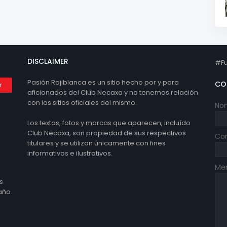
DISCLAIMER
#Fu
Pasión Rojiblanca es un sitio hecho por y para
CO
aficionados del Club Necaxa y no tenemos relación
con los sitios oficiales del mismo.
No
Los textos, fotos y marcas que aparecen, incluído
Club Necaxa, son propiedad de sus respectivos
Cor
titulares y se utilizan únicamente con fines
informativos e ilustrativos.
Me
s
 año