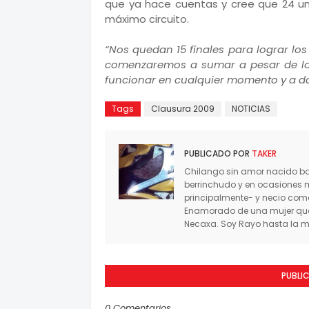
que ya hace cuentas y cree que 24 un
máximo circuito.
“Nos quedan 15 finales para lograr los
comenzaremos a sumar a pesar de lo
funcionar en cualquier momento y a da
Tags
Clausura 2009
NOTICIAS
PUBLICADO POR
TAKER
Chilango sin amor nacido baj
berrinchudo y en ocasiones 
principalmente- y necio co
Enamorado de una mujer que 
Necaxa. Soy Rayo hasta la mu
PUBLI
0 Comentarios