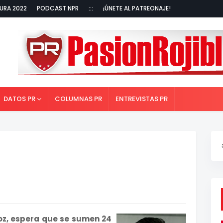
URA 2022
PODCAST NPR
:::
¡ÚNETE AL PATREONAJE!
DATOS PR
COLUMNAS PR
ENTREVISTAS PR
ñoz, espera que se sumen 24