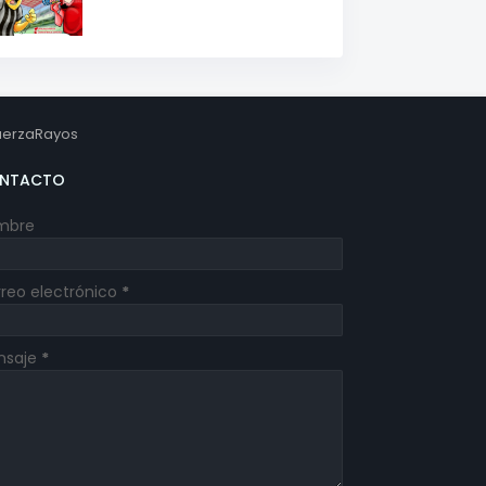
erzaRayos
NTACTO
mbre
reo electrónico
*
nsaje
*