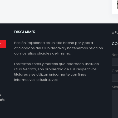
DISCLAIMER
#Fu
Pasión Rojiblanca es un sitio hecho por y para
CO
aficionados del Club Necaxa y no tenemos relación
con los sitios oficiales del mismo.
No
Los textos, fotos y marcas que aparecen, incluído
Club Necaxa, son propiedad de sus respectivos
Cor
titulares y se utilizan únicamente con fines
informativos e ilustrativos.
Me
s
 año