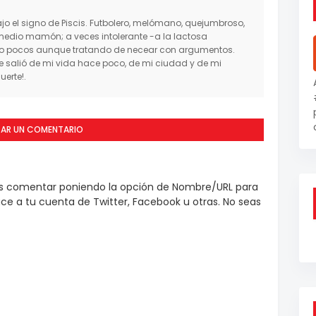
o el signo de Piscis. Futbolero, melómano, quejumbroso,
medio mamón; a veces intolerante -a la lactosa
mo pocos aunque tratando de necear con argumentos.
salió de mi vida hace poco, de mi ciudad y de mi
erte!.
CAR UN COMENTARIO
es comentar poniendo la opción de Nombre/URL para
e a tu cuenta de Twitter, Facebook u otras. No seas