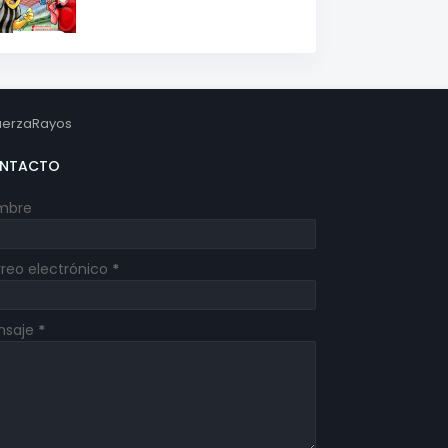
erzaRayos
NTACTO
mbre
reo electrónico
*
nsaje
*