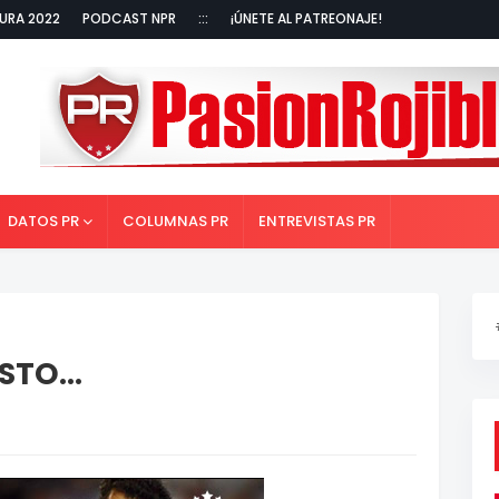
URA 2022
PODCAST NPR
:::
¡ÚNETE AL PATREONAJE!
DATOS PR
COLUMNAS PR
ENTREVISTAS PR
TO...