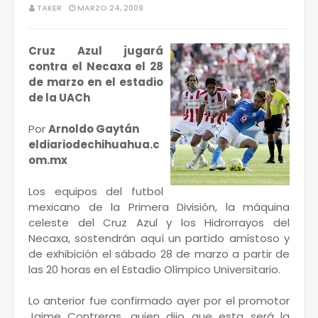
TAKER
MARZO 24, 2009
Cruz Azul jugará
contra el Necaxa el 28
de marzo en el estadio
de la UACh
Por
Arnoldo Gaytán
eldiariodechihuahua.c
om.mx
Los equipos del futbol
mexicano de la Primera División, la máquina
celeste del Cruz Azul y los Hidrorrayos del
Necaxa, sostendrán aquí un partido amistoso y
de exhibición el sábado 28 de marzo a partir de
las 20 horas en el Estadio Olímpico Universitario.
Lo anterior fue confirmado ayer por el promotor
Jaime Contreras, quien dijo que esta será la