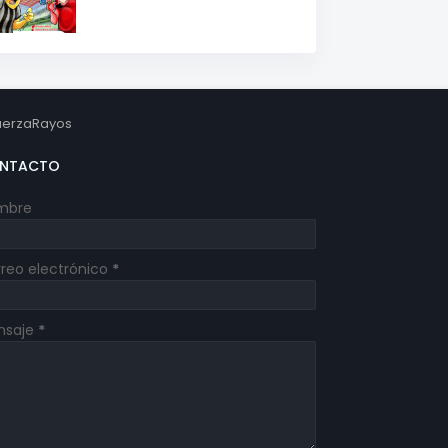
erzaRayos
NTACTO
mbre
reo electrónico
*
nsaje
*