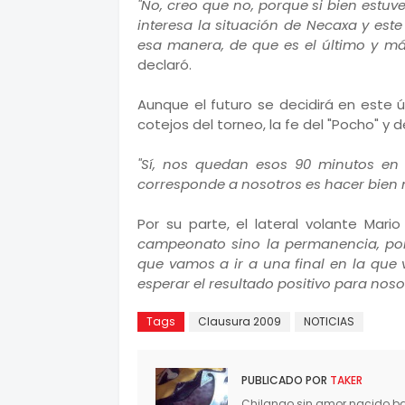
"No, creo que no, porque si bien estu
interesa la situación de Necaxa y est
esa manera, de que es el último y má
declaró.
Aunque el futuro se decidirá en este 
cotejos del torneo, la fe del "Pocho" y 
"Sí, nos quedan esos 90 minutos en
corresponde a nosotros es hacer bien n
Por su parte, el lateral volante Mari
campeonato sino la permanencia, po
que vamos a ir a una final en la que
esperar el resultado positivo para nosot
Tags
Clausura 2009
NOTICIAS
PUBLICADO POR
TAKER
Chilango sin amor nacido baj