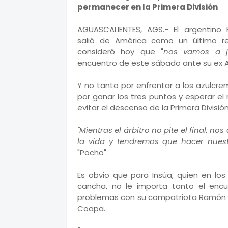
permanecer en la Primera División
AGUASCALIENTES, AGS.- El argentino F
salió de América como un último re
consideró hoy que "
nos vamos a j
encuentro de este sábado ante su ex A
Y no tanto por enfrentar a los azulcr
por ganar los tres puntos y esperar el
evitar el descenso de la Primera División
"Mientras el árbitro no pite el final, 
la vida y tendremos que hacer nuest
"Pocho".
Es obvio que para Insúa, quien en lo
cancha, no le importa tanto el enc
problemas con su compatriota Ramón "P
Coapa.