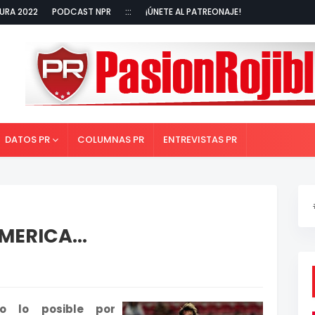
URA 2022
PODCAST NPR
:::
¡ÚNETE AL PATREONAJE!
DATOS PR
COLUMNAS PR
ENTREVISTAS PR
MERICA...
o lo posible por