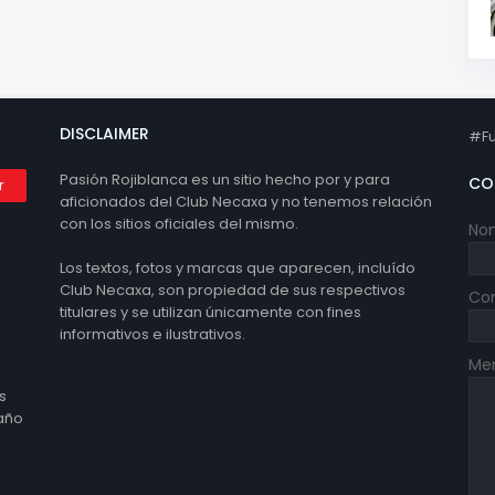
DISCLAIMER
#Fu
Pasión Rojiblanca es un sitio hecho por y para
CO
aficionados del Club Necaxa y no tenemos relación
con los sitios oficiales del mismo.
No
Los textos, fotos y marcas que aparecen, incluído
Club Necaxa, son propiedad de sus respectivos
Cor
titulares y se utilizan únicamente con fines
informativos e ilustrativos.
Me
s
 año