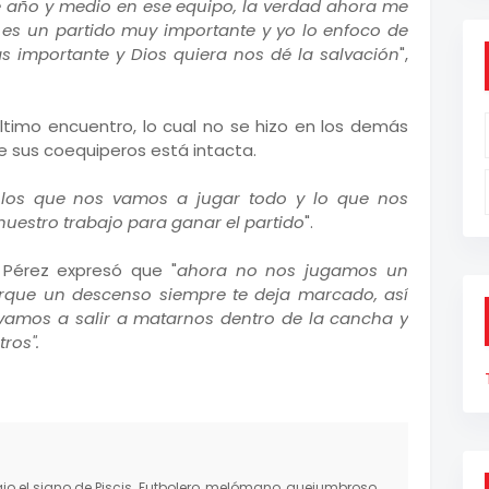
ve año y medio en ese equipo, la verdad ahora me
e es un partido muy importante y yo lo enfoco de
s importante y Dios quiera nos dé la salvación
",
último encuentro, lo cual no se hizo en los demás
de sus coequiperos está intacta.
 los que nos vamos a jugar todo y lo que nos
uestro trabajo para ganar el partido
".
o Pérez expresó que "
ahora no nos jugamos un
rque un descenso siempre te deja marcado, así
 vamos a salir a matarnos dentro de la cancha y
ros".
o el signo de Piscis. Futbolero, melómano, quejumbroso,