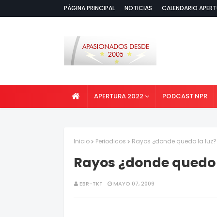
PÁGINA PRINCIPAL
NOTICIAS
CALENDARIO APERT
APERTURA 2022
PODCAST NPR
Inicio
Periodicos
Rayos ¿donde quedo la luz?
Rayos ¿donde quedo 
EBR-TKT
MAYO 07, 2009
ARTICULO TOMADO DE
www.esto.com.m