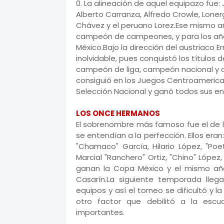
0. La alineación de aquel equipazo fue: 
Alberto Carranza, Alfredo Crowle, Loner
Chávez y el peruano Lorez.Ese mismo año
campeón de campeones, y para los años
México.Bajo la dirección del austriaco
inolvidable, pues conquistó los títul
campeón de liga, campeón nacional y 
consiguió en los Juegos Centroamerican
Selección Nacional y ganó todos sus en
LOS ONCE HERMANOS
El sobrenombre más famoso fue el de l
se entendían a la perfección. Ellos eran: 
"Chamaco" García, Hilario López, "Poe
Marcial "Ranchero" Ortiz, "Chino" López,
ganan la Copa México y el mismo año 
Casarín.La siguiente temporada lleg
equipos y así el torneo se dificultó y 
otro factor que debilitó a la esc
importantes.