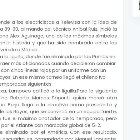
ende a los electricistas a Televisa con la idea de
 89-90, al mando del técnico Aníbal Ruiz, inició la
iano Alex Aguinaga, uno de los máximos símbolos
nente historia y que ha sido nombrado entre los
venido a México.
 a la liguilla, donde fue eliminado por los Pumas en
 atraer más aficionados cuando decidieron cambiar
con cinco líneas rojas por un uniforme con un
yos. En ese mismo torneo llegó el chileno Ivo
temporadas siguientes.
, tampoco calificó a la liguilla.Para la siguiente
tino Roberto Marcos Saporiti, quien marcó otra
ue Borja llegó a la directiva como presidente y
e los Rayos, que se convirtió en un equipo fuerte,
y fue el máximo anotador de la temporada, pero
la por el Atlante con marcador global de 5-2.
e eliminado por el América. Con ese resultado,
r la escuadra es comandada por Manuel Lapuente,