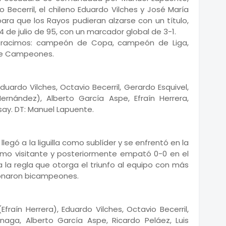
 Becerril, el chileno Eduardo Vilches y José María
ara que los Rayos pudieran alzarse con un título,
4 de julio de 95, con un marcador global de 3-1.
por racimos: campeón de Copa, campeón de Liga,
e Campeones.
duardo Vilches, Octavio Becerril, Gerardo Esquivel,
ernández), Alberto García Aspe, Efraín Herrera,
say. DT: Manuel Lapuente.
legó a la liguilla como sublíder y se enfrentó en la
 como visitante y posteriormente empató 0-0 en el
 la regla que otorga el triunfo al equipo con más
ronaron bicampeones.
fraín Herrera), Eduardo Vilches, Octavio Becerril,
naga, Alberto García Aspe, Ricardo Peláez, Luis