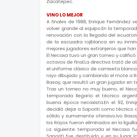
Zacatepec.
VINO LO MEJOR
A finales de 1988, Enrique Fernández v
volver grande al equipo.En la temporada
renovación con la llegada del ecuator
de la escuadra rojiblanca en su inmi
mejores jugadores extranjeros que han 
El Necaxa tuvo un gran torneo y calificó
octavos de final.La directiva trató de
el uniforme clásico de camiseta blanca 
rayo dibujado y cambiando el mote a Ra
Basay, que resultó un gran jugador en 
Tras un torneo no muy bueno, el Necaxa
temporada llegaría el técnico argen
buena época necaxista.En el 92, Enriq
decidió dejar a Saporiti como técnico d
sólido y sumamente ofensivo.Ivo Basa
los Rayos fueron eliminados en la liguil
La siguiente temporada el Necaxa fu
Saporiti fue destituido y en su luga