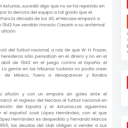
 el Asturias, sucedió algo que no se ha repetido en
por la derrota del equipo a tal grado que el
.Para la década de los 40, el Necaxa empezó a
 1942 fue vendido Horacio Casarín a su archirrival
afición.
ó del futbol nacional, a raíz de que W. H. Frazer,
 herederos sólo pensaban en el dinero y no en el
 abril de 1943 en el juego contra el España; el
 La gente en las tribunas todavía no podía creer
 de México, fuera a desaparecer y lloraba
la afición y con un empate sin goles ante el
marcó el regreso del Necaxa al futbol nacional en
ición del España y el Asturias.Las siguientes
r el español José López Hernández, con el que
 López Hernández es despedido y Fernando Marcos
55, las deudas del club obligan a vender a sus