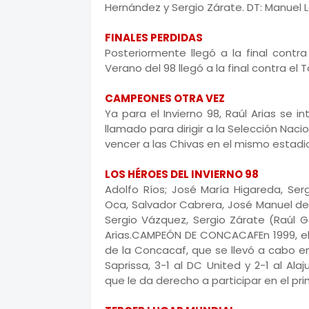
Hernández y Sergio Zárate. DT: Manuel 
FINALES PERDIDAS
Posteriormente llegó a la final contr
Verano del 98 llegó a la final contra el
CAMPEONES OTRA VEZ
Ya para el Invierno 98, Raúl Arias se 
llamado para dirigir a la Selección Nac
vencer a las Chivas en el mismo estadio
LOS HÉROES DEL INVIERNO 98
Adolfo Ríos; José María Higareda, Ser
Oca, Salvador Cabrera, José Manuel de
Sergio Vázquez, Sergio Zárate (Raúl Gor
Arias.CAMPEÓN DE CONCACAFEn 1999, el
de la Concacaf, que se llevó a cabo en 
Saprissa, 3-1 al DC United y 2-1 al Al
que le da derecho a participar en el pr