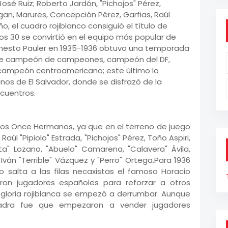
José Ruiz; Roberto Jardón, "Pichojos" Pérez,
gan, Marures, Concepción Pérez, Garfias, Raúl
, el cuadro rojiblanco consiguió el título de
 30 se convirtió en el equipo más popular de
 Ernesto Pauler en 1935-1936 obtuvo una temporada
os de campeón de campeones, campeón del DF,
campeón centroamericano; este último lo
os de El Salvador, donde se disfrazó de la
cuentros.
os Once Hermanos, ya que en el terreno de juego
Raúl "Pipiolo" Estrada, "Pichojos" Pérez, Toño Aspiri,
ta" Lozano, "Abuelo" Camarena, "Calavera" Ávila,
 Iván "Terrible" Vázquez y "Perro" Ortega.Para 1936
salta a las filas necaxistas el famoso Horacio
aron jugadores españoles para reforzar a otros
la gloria rojiblanca se empezó a derrumbar. Aunque
uadra fue que empezaron a vender jugadores