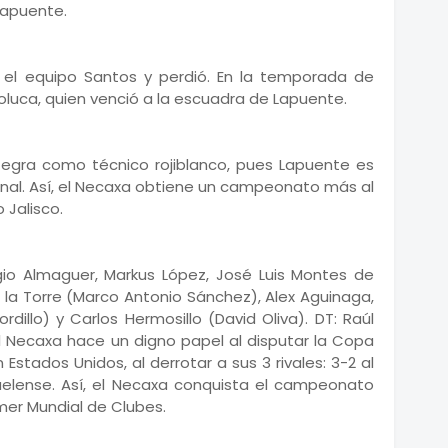
Lapuente.
a el equipo Santos y perdió. En la temporada de
 Toluca, quien venció a la escuadra de Lapuente.
integra como técnico rojiblanco, pues Lapuente es
ional. Así, el Necaxa obtiene un campeonato más al
 Jalisco.
gio Almaguer, Markus López, José Luis Montes de
 la Torre (Marco Antonio Sánchez), Alex Aguinaga,
dillo) y Carlos Hermosillo (David Oliva). DT: Raúl
 Necaxa hace un digno papel al disputar la Copa
Estados Unidos, al derrotar a sus 3 rivales: 3-2 al
ajuelense. Así, el Necaxa conquista el campeonato
imer Mundial de Clubes.