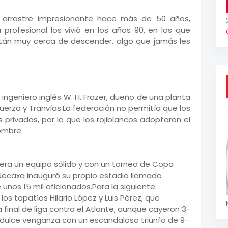
 arrastre impresionante hace más de 50 años,
rofesional los vivió en los años 90, en los que
están muy cerca de descender, algo que jamás les
l ingeniero inglés W. H. Frazer, dueño de una planta
 Fuerza y Tranvías.La federación no permitía que los
privadas, por lo que los rojiblancos adoptaron el
ombre.
 era un equipo sólido y con un torneo de Copa
Necaxa inauguró su propio estadio llamado
nos 15 mil aficionados.Para la siguiente
os tapatíos Hilario López y Luis Pérez, que
 final de liga contra el Atlante, aunque cayeron 3-
la dulce venganza con un escandaloso triunfo de 9-