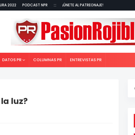
URA 2022
PODCAST NPR
:::
¡ÚNETE AL PATREONAJE!
DATOS PR
COLUMNAS PR
ENTREVISTAS PR
la luz?
x