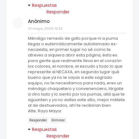
Respuestas
Responder
Anónimo
31 mayo, 2009 12:32
Méndigo remedo de gato porque ni a puma
llegas o eufemísticamente autollamado ex-
necaxista, en primer lugar no sé como te
atreves a siquiera abrir esta página, ésta es
para gente que realmente lleva en el corazón
los colores, el nombre, el escudo y todo lo que
represente al NECAXA, en segundo lugar qué
bueno que ya no le vayas a este sagrado
equipo, no te necesitamos para nada, eres un
méndigo chaquetero y convenenciero, lárgate
a otro lado y lo siento por los pumas, allá que te
aguanten y ya no visites este sitio, mejor métete
al de deshuevados, ahí te recibirian bien.
Atte. Rayo Mayor
Responder
Eliminar
Respuestas
Responder