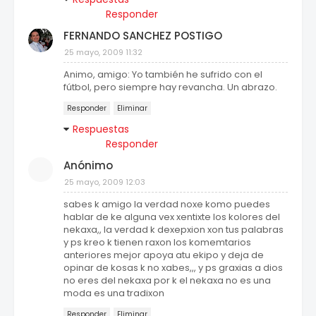
Responder
FERNANDO SANCHEZ POSTIGO
25 mayo, 2009 11:32
Animo, amigo: Yo también he sufrido con el
fútbol, pero siempre hay revancha. Un abrazo.
Responder
Eliminar
Respuestas
Responder
Anónimo
25 mayo, 2009 12:03
sabes k amigo la verdad noxe komo puedes
hablar de ke alguna vex xentixte los kolores del
nekaxa,, la verdad k dexepxion xon tus palabras
y ps kreo k tienen raxon los komemtarios
anteriores mejor apoya atu ekipo y deja de
opinar de kosas k no xabes,,, y ps graxias a dios
no eres del nekaxa por k el nekaxa no es una
moda es una tradixon
Responder
Eliminar