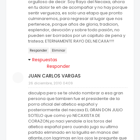
orgulloso de decir: Soy Rayo del Necaxa, ahora
en tu dolor te eh de acompañar y no hay porque
sentir vergueza, es solo una etapa que pronto
culminaremos, para regresar al lugar que nos
pertenece, porque años de gloria, tradicion,
esplendor, devoción y sobre todo pasión, no
pueden ser borrados por un capitulo de pena y
tristesa; ETERNAMENTE RAYO DEL NECAXA!!!!
Responder
Eliminar
Respuestas
Responder
JUAN CARLOS VARGAS
26 diciembre, 2010 04:09
disculpa pero se te olvido nombrar a esa gran
persona que tambien fue el presidente de la
porra oficial del atletico español y
posteriormente del necaxa EL GRAN DON JULIO
SOTELO que como yo NECAXISTA DE
CORAZON,yo naci yendole a los toros del
atletico español pero cuando jugo su ultimo
partido eliminado en la liguilla en manos del
atlante,con lagrimas en los ojos le pregunte que