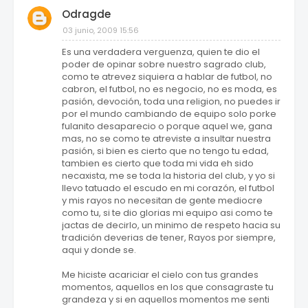
Odragde
03 junio, 2009 15:56
Es una verdadera verguenza, quien te dio el
poder de opinar sobre nuestro sagrado club,
como te atrevez siquiera a hablar de futbol, no
cabron, el futbol, no es negocio, no es moda, es
pasión, devoción, toda una religion, no puedes ir
por el mundo cambiando de equipo solo porke
fulanito desaparecio o porque aquel we, gana
mas, no se como te atreviste a insultar nuestra
pasión, si bien es cierto que no tengo tu edad,
tambien es cierto que toda mi vida eh sido
necaxista, me se toda la historia del club, y yo si
llevo tatuado el escudo en mi corazón, el futbol
y mis rayos no necesitan de gente mediocre
como tu, si te dio glorias mi equipo asi como te
jactas de decirlo, un minimo de respeto hacia su
tradición deverias de tener, Rayos por siempre,
aqui y donde se.
Me hiciste acariciar el cielo con tus grandes
momentos, aquellos en los que consagraste tu
grandeza y si en aquellos momentos me senti