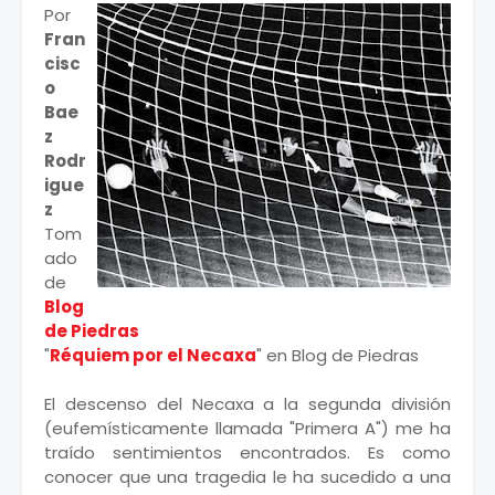
Por
Fran
cisc
o
Bae
z
Rodr
igue
z
Tom
ado
de
Blog
de Piedras
"
Réquiem por el Necaxa
" en Blog de Piedras
El descenso del Necaxa a la segunda división
(eufemísticamente llamada "Primera A") me ha
traído sentimientos encontrados. Es como
conocer que una tragedia le ha sucedido a una