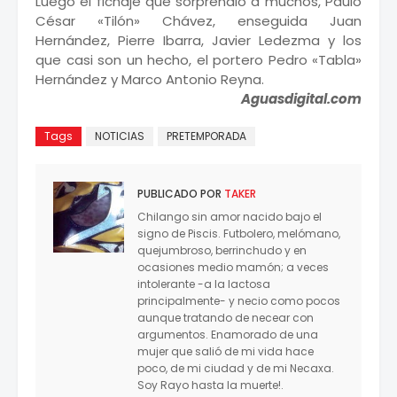
Luego el fichaje que sorprendió a muchos, Paulo
César «Tilón» Chávez, enseguida Juan
Hernández, Pierre Ibarra, Javier Ledezma y los
que casi son un hecho, el portero Pedro «Tabla»
Hernández y Marco Antonio Reyna.
Aguasdigital.com
Tags
NOTICIAS
PRETEMPORADA
PUBLICADO POR
TAKER
Chilango sin amor nacido bajo el
signo de Piscis. Futbolero, melómano,
quejumbroso, berrinchudo y en
ocasiones medio mamón; a veces
intolerante -a la lactosa
principalmente- y necio como pocos
aunque tratando de necear con
argumentos. Enamorado de una
mujer que salió de mi vida hace
poco, de mi ciudad y de mi Necaxa.
Soy Rayo hasta la muerte!.