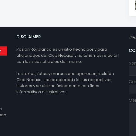
DISCLAIMER
#Fu
Pasión Rojiblanca es un sitio hecho por y para
CO
aficionados del Club Necaxa y no tenemos relación
con los sitios oficiales del mismo.
No
Los textos, fotos y marcas que aparecen, incluído
Club Necaxa, son propiedad de sus respectivos
Cor
titulares y se utilizan únicamente con fines
informativos e ilustrativos.
Me
s
 año