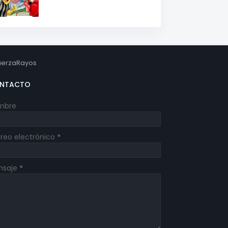
erzaRayos
NTACTO
mbre
reo electrónico
*
nsaje
*