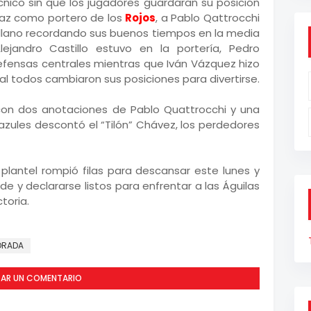
cnico sin que los jugadores guardaran su posición
Maz como portero de los
Rojos
, a Pablo Qattrocchi
llano recordando sus buenos tiempos en la media
ejandro Castillo estuvo en la portería, Pedro
fensas centrales mientras que Iván Vázquez hizo
l todos cambiaron sus posiciones para divertirse.
1 con dos anotaciones de Pablo Quattrocchi y una
azules descontó el “Tilón” Chávez, los perdedores
 plantel rompió filas para descansar este lunes y
de y declararse listos para enfrentar a las Águilas
toria.
ORADA
CAR UN COMENTARIO