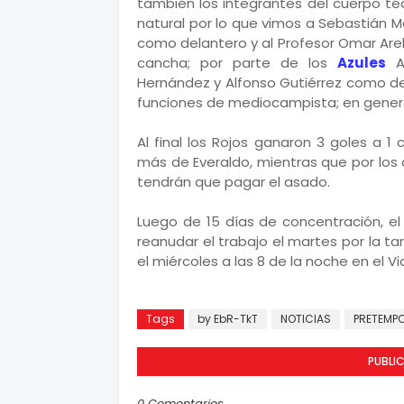
también los integrantes del cuerpo té
natural por lo que vimos a Sebastián 
como delantero y al Profesor Omar Are
cancha; por parte de los
Azules
Al
Hernández y Alfonso Gutiérrez como de
funciones de mediocampista; en genera
Al final los Rojos ganaron 3 goles a 
más de Everaldo, mientras que por los 
tendrán que pagar el asado.
Luego de 15 días de concentración, el
reanudar el trabajo el martes por la tar
el miércoles a las 8 de la noche en el Vic
Tomado de:www.oncetitular.com
Tags
by EbR-TkT
NOTICIAS
PRETEMP
PUBLI
0 Comentarios