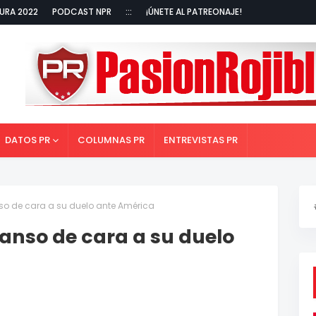
URA 2022
PODCAST NPR
:::
¡ÚNETE AL PATREONAJE!
DATOS PR
COLUMNAS PR
ENTREVISTAS PR
o de cara a su duelo ante América
anso de cara a su duelo