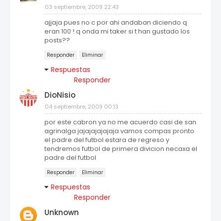
03 septiembre, 2009 22:43
ajjaja pues no c por ahi andaban diciendo q
eran 100 ! q onda mi taker si t han gustado los
posts??
Responder
Eliminar
Respuestas
Responder
DioNisio
04 septiembre, 2009 00:13
por este cabron ya no me acuerdo casi de san
agrinalga jajajajajajaja vamos compas pronto
el padre del futbol estara de regreso y
tendremos futbol de primera divicion necaxa el
padre del futbol
Responder
Eliminar
Respuestas
Responder
Unknown