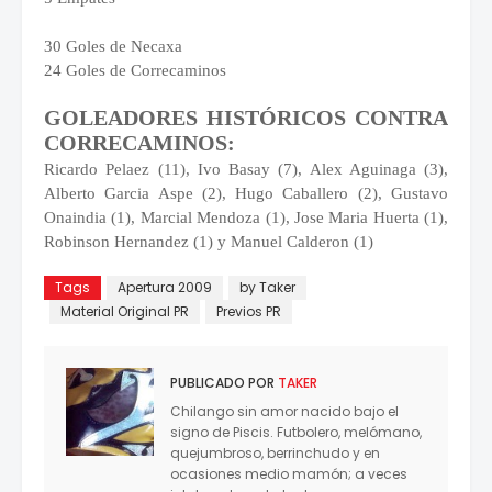
30 Goles de Necaxa
24 Goles de Correcaminos
GOLEADORES HISTÓRICOS CONTRA
CORRECAMINOS:
Ricardo Pelaez (11), Ivo Basay (7), Alex Aguinaga (3),
Alberto Garcia Aspe (2), Hugo Caballero (2), Gustavo
Onaindia (1), Marcial Mendoza (1), Jose Maria Huerta (1),
Robinson Hernandez (1) y Manuel Calderon (1)
Tags
Apertura 2009
by Taker
Material Original PR
Previos PR
PUBLICADO POR
TAKER
Chilango sin amor nacido bajo el
signo de Piscis. Futbolero, melómano,
quejumbroso, berrinchudo y en
ocasiones medio mamón; a veces