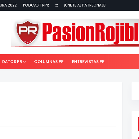
URA 2022
PODCAST NPR
:::
¡ÚNETE AL PATREONAJE!
DATOS PR
COLUMNAS PR
ENTREVISTAS PR