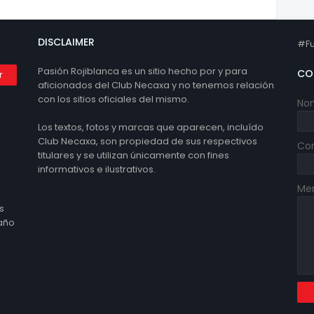
DISCLAIMER
#Fu
Pasión Rojiblanca es un sitio hecho por y para
CO
aficionados del Club Necaxa y no tenemos relación
con los sitios oficiales del mismo.
No
Los textos, fotos y marcas que aparecen, incluído
Club Necaxa, son propiedad de sus respectivos
Cor
titulares y se utilizan únicamente con fines
informativos e ilustrativos.
Me
s
 año