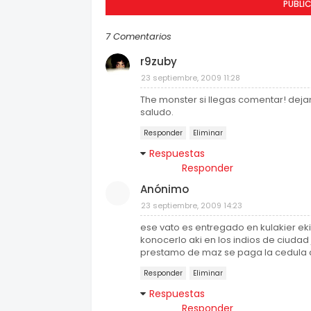
PUBLI
7 Comentarios
r9zuby
23 septiembre, 2009 11:28
The monster si llegas comentar! dejam
saludo.
Responder
Eliminar
Respuestas
Responder
Anónimo
23 septiembre, 2009 14:23
ese vato es entregado en kulakier eki
konocerlo aki en los indios de ciudad 
prestamo de maz se paga la cedula d
Responder
Eliminar
Respuestas
Responder