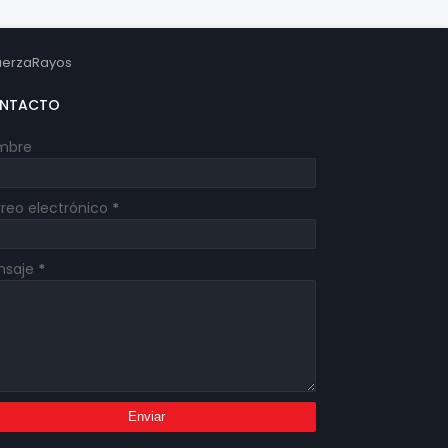
erzaRayos
NTACTO
mbre
reo electrónico
*
nsaje
*