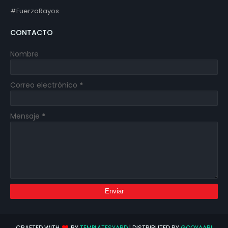
#FuerzaRayos
CONTACTO
Nombre
Correo electrónico
*
Mensaje
*
CRAFTED WITH
BY
TEMPLATESYARD
| DISTRIBUTED BY
GOOYAABI