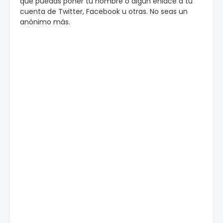
que puedas poner tu nombre o algun enlace a tu
cuenta de Twitter, Facebook u otras. No seas un
anónimo más.