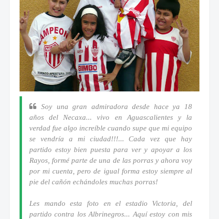
Soy una gran admiradora desde hace ya 18
años del Necaxa... vivo en Aguascalientes y la
verdad fue algo increíble cuando supe que mi equipo
se vendría a mi ciudad!!!... Cada vez que hay
partido estoy bien puesta para ver y apoyar a los
Rayos, formé parte de una de las porras y ahora voy
por mi cuenta, pero de igual forma estoy siempre al
pie del cañón echándoles muchas porras!
Les mando esta foto en el estadio Victoria, del
partido contra los Albrinegros... Aquí estoy con mis