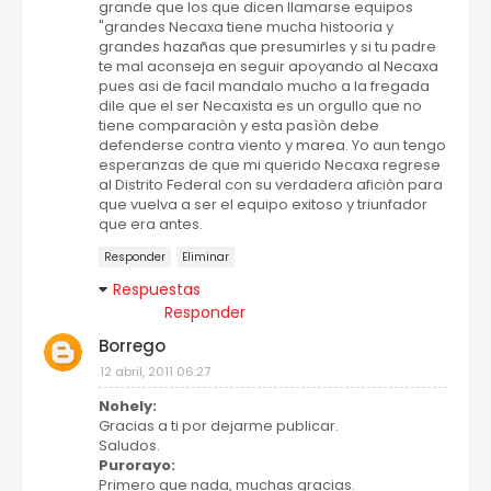
grande que los que dicen llamarse equipos
"grandes Necaxa tiene mucha histooria y
grandes hazañas que presumirles y si tu padre
te mal aconseja en seguir apoyando al Necaxa
pues asi de facil mandalo mucho a la fregada
dile que el ser Necaxista es un orgullo que no
tiene comparaciòn y esta pasìòn debe
defenderse contra viento y marea. Yo aun tengo
esperanzas de que mi querido Necaxa regrese
al Distrito Federal con su verdadera aficiòn para
que vuelva a ser el equipo exitoso y triunfador
que era antes.
Responder
Eliminar
Respuestas
Responder
Borrego
12 abril, 2011 06:27
Nohely:
Gracias a ti por dejarme publicar.
Saludos.
Purorayo:
Primero que nada, muchas gracias.