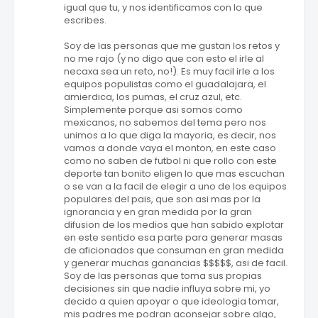
igual que tu, y nos identificamos con lo que
escribes.
Soy de las personas que me gustan los retos y
no me rajo (y no digo que con esto el irle al
necaxa sea un reto, no!). Es muy facil irle a los
equipos populistas como el guadalajara, el
amierdica, los pumas, el cruz azul, etc.
Simplemente porque asi somos como
mexicanos, no sabemos del tema pero nos
unimos a lo que diga la mayoria, es decir, nos
vamos a donde vaya el monton, en este caso
como no saben de futbol ni que rollo con este
deporte tan bonito eligen lo que mas escuchan
o se van a la facil de elegir a uno de los equipos
populares del pais, que son asi mas por la
ignorancia y en gran medida por la gran
difusion de los medios que han sabido explotar
en este sentido esa parte para generar masas
de aficionados que consuman en gran medida
y generar muchas ganancias $$$$$, asi de facil.
Soy de las personas que toma sus propias
decisiones sin que nadie influya sobre mi, yo
decido a quien apoyar o que ideologia tomar,
mis padres me podran aconsejar sobre algo,