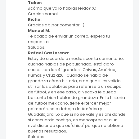
Taker:
¿cómo que ya lo habías leído? :O
Gracias carnal.
Richo:
Gracias a ti por comentar. :)
Manuel M.
Te acabo de enviar un correo, espero tu
respuesta.
Saludos.
Rafael Castorena:
Estoy de a cuerdo a medias con tu comentario,
cuando hablas de popularidad, está claro
cuales son los 4 'grandes': Chivas, América,
Pumas y Cruz azul. Cuando se habla de
grandeza cómo historia, creo que si es valido
utilizar las palabras para referirse a un equipo
de fútbol, y en ese caso, a Necaxa le queda
bastante bien hablar de grandeza: En la historia
del futbol mexicano, tiene el tercer mejor
palmarés, solo debajo de América y
Guadalajara. Lo que si no se vale y es ahí donde
si concuerdo contigo, es menospreciar a un
rival diciendo que es 'chico' porque no obtiene
buenos resultados.
Saludos!