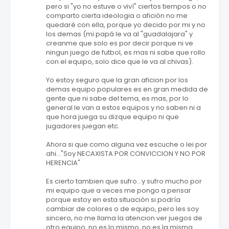
pero si "yo no estuve o viví" ciertos tiempos o no
comparto cierta ideologia o afición no me
quedaré con ella, porque yo decido por mi y no
los demas (mi papá le va al "guadalajara" y
creanme que solo es por decir porque ni ve
ningun juego de futbol, es mas ni sabe que rollo
con el equipo, solo dice que le va al chivas).
Yo estoy seguro que la gran aficion por los
demas equipo populares es en gran medida de
gente que ni sabe del tema, es mas, por lo
general le van a estos equipos y no saben ni a
que hora juega su dizque equipo ni que
jugadores juegan etc.
Ahora si que como alguna vez escuche o lei por
ahi..."Soy NECAXISTA POR CONVICCION Y NO POR
HERENCIA"
Es cierto tambien que sufro...y sufro mucho por
mi equipo que a veces me pongo a pensar
porque estoy en esta situación si podría
cambiar de colores o de equipo, pero les soy
sincero, no me llama la atencion ver juegos de
otro equipo, no es lo mismo, no es la misma