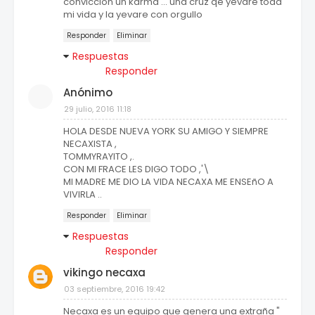
conviccion un karma ... una cruz qe yevare toda
mi vida y la yevare con orgullo
Responder
Eliminar
Respuestas
Responder
Anónimo
29 julio, 2016 11:18
HOLA DESDE NUEVA YORK SU AMIGO Y SIEMPRE
NECAXISTA ,
TOMMYRAYITO ,.
CON MI FRACE LES DIGO TODO ,'\
MI MADRE ME DIO LA VIDA NECAXA ME ENSEñO A
VIVIRLA ..
Responder
Eliminar
Respuestas
Responder
vikingo necaxa
03 septiembre, 2016 19:42
Necaxa es un equipo que genera una extraña "