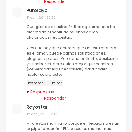
Responder
Purorayo
11 abril, 2011 23:38
Que grande es usted Sr. Borrego, creo que ha
plasmado el sentir de muchos de los
aficionados necaxistas.
Y es que hay que enteder que de esta manera
es el amor, puede darnos satisfacciones,
alegrias y placer. Pero tanbien llanto, desilusion
y sinsabores, pero quien mejor que nosotros
(los veradaderos necaxistas) para poder
hablar sobre esto.
Responder
Eliminar
Respuestas
Responder
Rayostar
12 abril, 2011 00:37
Mira estas mal mano porque el Necaxa no es un
equipo "pequeño" El Necaxa es mucho mas