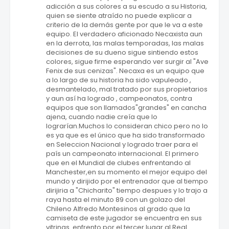
adicción a sus colores a su escudo a su Historia,
quien se siente atraído no puede explicar a
criterio de la demás gente por que le va a este
equipo. El verdadero aficionado Necaxista aun
en la derrota, las malas temporadas, las malas
decisiones de su dueno sigue sintiendo estos
colores, sigue firme esperando ver surgir al "Ave
Fenix de sus cenizas". Necaxa es un equipo que
a lo largo de su historia ha sido vapuleado ,
desmantelado, mal tratado por sus propietarios
y aun así ha logrado , campeonatos, contra
equipos que son llamados"grandes" en cancha
ajena, cuando nadie creía que lo
lograrían.Muchos lo consideran chico pero no lo
es ya que es el único que ha sido transformado
en Seleccion Nacional y logrado traer para el
país un campeonato internacional. El primero
que en el Mundial de clubes enfrentando al
Manchester,en su momento el mejor equipo del
mundo y dirijido por el entrenador que al tiempo
dirijiria a "Chicharito" tiempo despues y lo trajo a
raya hasta el minuto 89 con un golazo del
Chileno Alfredo Montesinos al grado que la
camiseta de este jugador se encuentra en sus
vitrinas. enfrento por el tercer lugar al Real