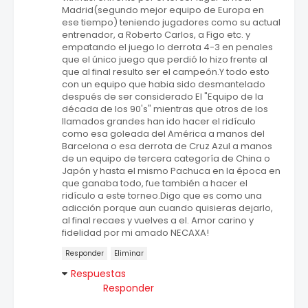
Madrid(segundo mejor equipo de Europa en
ese tiempo) teniendo jugadores como su actual
entrenador, a Roberto Carlos, a Figo etc. y
empatando el juego lo derrota 4-3 en penales
que el único juego que perdió lo hizo frente al
que al final resulto ser el campeón.Y todo esto
con un equipo que habia sido desmantelado
después de ser considerado El "Equipo de la
década de los 90's" mientras que otros de los
llamados grandes han ido hacer el ridículo
como esa goleada del América a manos del
Barcelona o esa derrota de Cruz Azul a manos
de un equipo de tercera categoría de China o
Japón y hasta el mismo Pachuca en la época en
que ganaba todo, fue también a hacer el
ridículo a este torneo.Digo que es como una
adicción porque aun cuando quisieras dejarlo,
al final recaes y vuelves a el. Amor carino y
fidelidad por mi amado NECAXA!
Responder
Eliminar
Respuestas
Responder