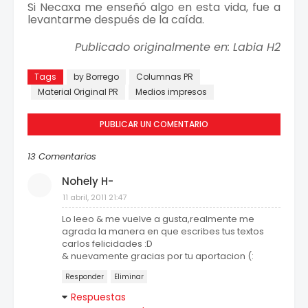
Si Necaxa me enseñó algo en esta vida, fue a
levantarme después de la caída.
P
ublicado originalmente en: Labia H2
Tags
by Borrego
Columnas PR
Material Original PR
Medios impresos
PUBLICAR UN COMENTARIO
13 Comentarios
Nohely H-
11 abril, 2011 21:47
Lo leeo & me vuelve a gusta,realmente me
agrada la manera en que escribes tus textos
carlos felicidades :D
& nuevamente gracias por tu aportacion (:
Responder
Eliminar
Respuestas