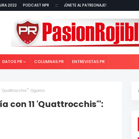
URA 2022
PODCAST NPR
:::
¡ÚNETE AL PATREONAJE!
DATOS PR
COLUMNAS PR
ENTREVISTAS PR
'Quattrocchis'": Ogarrio
 con 11 'Quattrocchis'":