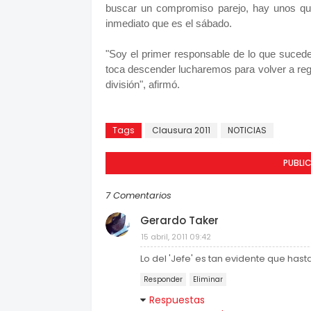
buscar un compromiso parejo, hay unos que
inmediato que es el sábado.
"Soy el primer responsable de lo que sucede
toca descender lucharemos para volver a re
división", afirmó.
Tags
Clausura 2011
NOTICIAS
PUBLI
7 Comentarios
Gerardo Taker
15 abril, 2011 09:42
Lo del 'Jefe' es tan evidente que has
Responder
Eliminar
Respuestas