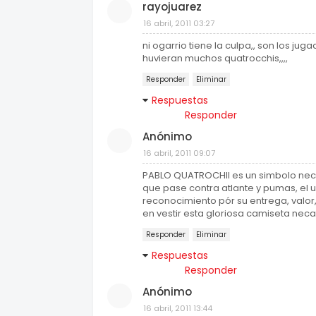
rayojuarez
16 abril, 2011 03:27
ni ogarrio tiene la culpa,, son los ju
huvieran muchos quatrocchis,,,,
Responder
Eliminar
Respuestas
Responder
Anónimo
16 abril, 2011 09:07
PABLO QUATROCHII es un simbolo necax
que pase contra atlante y pumas, el 
reconocimiento pór su entrega, valor,
en vestir esta gloriosa camiseta necax
Responder
Eliminar
Respuestas
Responder
Anónimo
16 abril, 2011 13:44