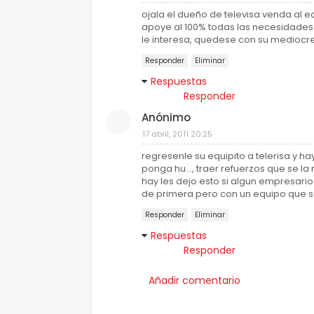
ojala el dueño de televisa venda al 
apoye al 100% todas las necesidades 
le interesa, quedese con su mediocr
Responder
Eliminar
Respuestas
Responder
Anónimo
17 abril, 2011 20:25
regresenle su equipito a telerisa y ha
ponga hu..., traer refuerzos que se la
hay les dejo esto si algun empresari
de primera pero con un equipo que se 
Responder
Eliminar
Respuestas
Responder
Añadir comentario