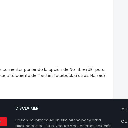
es comentar poniendo la opción de Nombre/URL para
e a tu cuenta de Twitter, Facebook u otras. No seas
DISCLAIMER
#Fu
Pasión Rojiblanca es un sitio hecho por y para
CO
aficionados del Club Necaxa y no tenemos relación