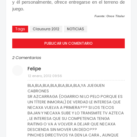
y él personalmente, ofrece entregarse en el terreno de
juego.
Fuente: Once Titular
Tags
Clausura 2012
NOTICIAS
PUBLICAR UN COMENTARIO
2 Comentarios
Felipe
12 enero, 2012 09:56
BLA,BLA,BLA,BLA,BLA,BLA,BLA,YA JUEGUEN
CABRONES
SR AZCARRAGA (OGARRIO NI LO PELO PORQUE ES
UN TÍTERE INMORAL) DE VERDAD LE INTERESA QUE
NECAXA VUELVA A PRIMERA??? SI LOS TECOS
BAJAN Y NECAXA SUBE Y LO TRANSMITE TV AZTECA
, LE INTERESA QUE SU COMPETENCIA TENGA
RAITING O VA A VOLVER A DEJAR QUE NECAXA
DESCIENDA SIN MOVER UN DEDO???
PINCHES DIRECTIVOS YA DEN LA CARA , AUNQUE