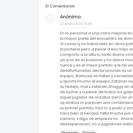
10 Comentarios
Anónimo
21 enero, 2012 15:38
En lo personal vi una clara mejoria en
la mayor parte del encuentro se dom
Vi cosas q no habia visto en otros pa
la porteria pero a pesar d eso trejo 
comporto a la altura, tanto ibarra 
ya q no es su posicion y no ataca mu
nunca y es el mejor partido q le he vi
desafortunadas declaraciones es un e
equipo, Barbosa sin faltas y corriend
y aporta mucho al equipo,Zatarian nun
su festejo, mal x zatarain,Shaggy sin
de luchar y a pesar de todos los golp
aquel jugador de orizaba, pero es un
xq ambos m parecen una combinacion
su primer partido, hizo lo q pudo y c
hara bien al necaxa. falta mucho por 
camino, x algo se empieza no...Ahora 
desesperacion, no vi jugadores webo
Responder
Eliminar