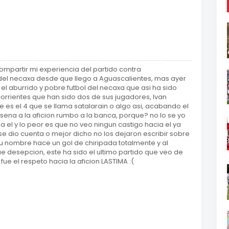
mpartir mi experiencia del partido contra
 del necaxa desde que llego a Aguascalientes, mas ayer
r el aburrido y pobre futbol del necaxa que asi ha sido
corrientes que han sido dos de sus jugadores, Ivan
e es el 4 que se llama satalarain o algo asi, acabando el
ena a la aficion rumbo a la banca, porque? no lo se yo
 el y lo peor es que no veo ningun castigo hacia el ya
e dio cuenta o mejor dicho no los dejaron escribir sobre
su nombre hace un gol de chiripada totalmente y al
que desepcion, este ha sido el ultimo partido que veo de
fue el respeto hacia la aficion LASTIMA :(