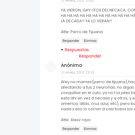
21 enero, 2012 21:00
YA VIERON, GAY-ITOS DEL NECACA, 
HA HA HA HA HA HA HA HA HA HA HA H
LA DECADA!! YA LO VERAN!!
Atte: Perro de Tijuana.
Responder
Eliminar
Respuestas
Responder
Anónimo
21 enero, 2012 23:33
Wey no mames(perro de tijuana),hace
afectando a tus 2 neuronas, no digas
cosquillas en el culo, ya no t la jales
esta ahi en vez d necaxa y q otros, y 
america, atlas, cruz azul, etc), pe
nada x eso lo corren d casi todos los e
Atte: Alexz rayo
Responder
Eliminar