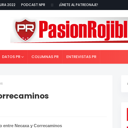
URA 2022
PODCAST NPR
:::
¡ÚNETE AL PATREONAJE!
DATOS PR
COLUMNAS PR
ENTREVISTAS PR
os
Correcaminos
do entre Necaxa y Correcaminos