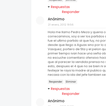
Respuestas
Responder
Anónimo
21 enero, 2012 19:56
Hola me llamo Pedro Meza y queria co
correcaminos, voy a ver los partidos
fue el ultimo partido al que fuy, no po
desde que llego a Aguas sino por lo 
Vasquez, portero de 5ta y el pelon qu
primer tiempo ivan hace una seña obs
no escuche comentario ofensivo hacia
que al parecer la vendida prensa no s
esto, despues el 4 que no se bien ni 
festejar le raya la madre al publico 
necaxa con la ida del jefe tambien se 
Responder
Eliminar
Respuestas
Responder
Anónimo