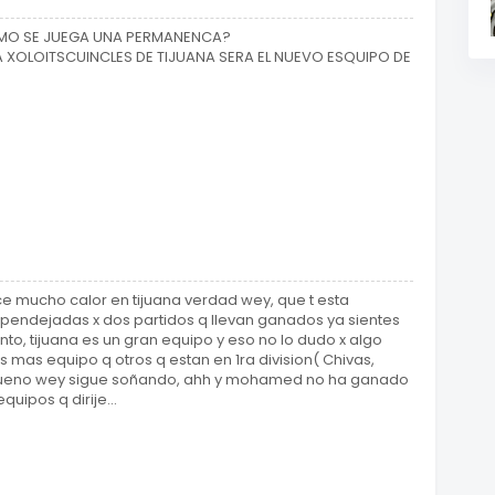
COMO SE JUEGA UNA PERMANENCA?
A XOLOITSCUINCLES DE TIJUANA SERA EL NUEVO ESQUIPO DE
 mucho calor en tijuana verdad wey, que t esta
 pendejadas x dos partidos q llevan ganados ya sientes
 tanto, tijuana es un gran equipo y eso no lo dudo x algo
es mas equipo q otros q estan en 1ra division( Chivas,
ro bueno wey sigue soñando, ahh y mohamed no ha ganado
quipos q dirije...