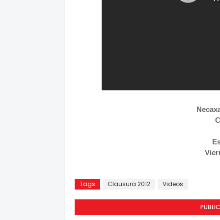
Necaxa
C
Es
Vier
Tags
Clausura 2012
Videos
PUBLI