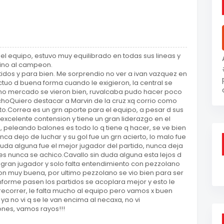
 el equipo, estuvo muy equilibrado en todas sus lineas y
ino al campeon.
rtidos y para bien. Me sorprendio no ver a ivan vazquez en
actuo d buena forma cuando le exigieron, la central se
como mercado se vieron bien, ruvalcaba pudo hacer poco
choQuiero destacar a Marvin de la cruz xq corrio como
sto.Correa es un grn aporte para el equipo, a pesar d sus
xcelente contension y tiene un gran liderazgo en el
o, peleando balones es todo lo q tiene q hacer, se ve bien
ca dejo de luchar y su gol fue un grn acierto, lo malo fue
 duda alguna fue el mejor jugador del partido, nunca deja
es nunca se achico.Cavallo sin duda alguna esta lejos d
 gran jugador y solo falta entendimiento con pezzolano
 muy buena, por ultimo pezzolano se vio bien para ser
onforme pasen los partidos se acoplara mejor y esto le
recorrer, le falta mucho al equipo pero vamos x buen
ya no vi q se le van encima al necaxa, no vi
nes, vamos rayos!!!