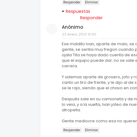
Responder
Eliminar
Respuestas
Responder
Anónimo
23 enero, 2012 10:30
Ese maldito Ivan, aparte de malo, se 
gente, se sentia muy fregon cuando p
ojala Tita se haya dado cuenta de esa
que el equipo puede dar; no se vale e
carrera.
Y ademas aparte de grosero, joto y r
canto un tiro de frente, y le dijo al d
se le rajo, siendo que el chavo en co
Después sale en su camioneta y de nu
lo veia, y a la vuelta, Ivan joteo de 
atropella.
Gente mediocre como esa no querem
Responder
Eliminar