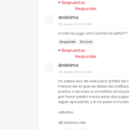
Respuestas
Responder
Anónimo
22 enero, 2012 23:44
si ivan no jugo cmo sq hizo la seña??
Responder
Eliminar
Respuestas
Responder
Anónimo
23 enero, 2012 05:44
no sabia eso de ivan pero q falta de 
menos de el que se debe ala instituci
puntos o errores a cometido en la pri
por favor pedro meza esos dos jugad
sigue apoyando y si no pues ni modos
saludos...
att antonio nex