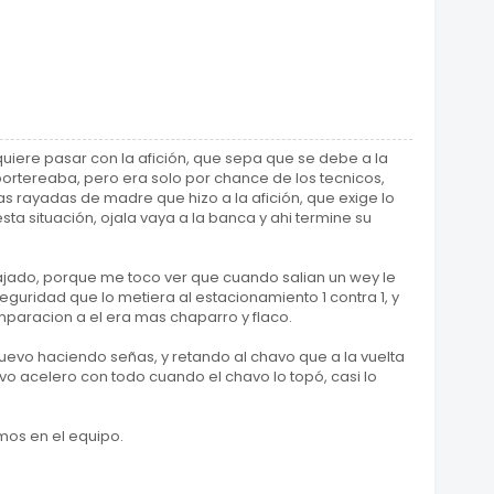
quiere pasar con la afición, que sepa que se debe a la
ortereaba, pero era solo por chance de los tecnicos,
s rayadas de madre que hizo a la afición, que exige lo
sta situación, ojala vaya a la banca y ahi termine su
ajado, porque me toco ver que cuando salian un wey le
e seguridad que lo metiera al estacionamiento 1 contra 1, y
mparacion a el era mas chaparro y flaco.
evo haciendo señas, y retando al chavo que a la vuelta
nuevo acelero con todo cuando el chavo lo topó, casi lo
os en el equipo.