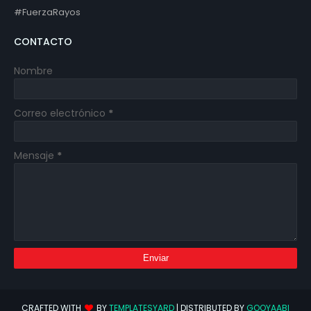
#FuerzaRayos
CONTACTO
Nombre
Correo electrónico
*
Mensaje
*
CRAFTED WITH
BY
TEMPLATESYARD
| DISTRIBUTED BY
GOOYAABI