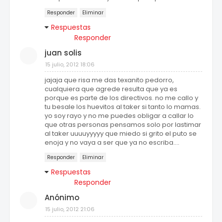
Responder
Eliminar
Respuestas
Responder
juan solis
15 julio, 2012 18:06
jajaja que risa me das texanito pedorro,
cualquiera que agrede resulta que ya es
porque es parte de los directivos. no me callo y
tu besale los huevitos al taker si tanto lo mamas.
yo soy rayo y no me puedes obligar a callar lo
que otras personas pensamos solo por lastimar
al taker uuuuyyyyy que miedo si grito el puto se
enoja y no vaya a ser que ya no escriba....
Responder
Eliminar
Respuestas
Responder
Anónimo
15 julio, 2012 21:06