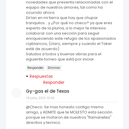
novedades que presenta relacionadas con el
equipo de nuestros amores, tal como ha
ocurrido ahora.
Dirían en mi tierra que hay que chupar
tranquilos... y ¿Por qué no checo? ya que eres
experto de la pluma, a lo mejor te interesa
colaborar con una sección para seguir
enriqueciendo este refugio de los apasionados
rojiblancos, (claro, siempre y cuando el Taker
esté de acuerdo)
Saludos a todos y buenas vibras para el
siguiente torneo que está por iniciar
Responder
Eliminar
Respuestas
Responder
Gy-gas el de Texas
14 julio, 2012 13:05
@Checo: Se mas honesto contigo mismo
amigo, y ADMITE que te MOLESTO esta sección
porque se mofaron de nuestros "flamanetes"
directios y tecnico..