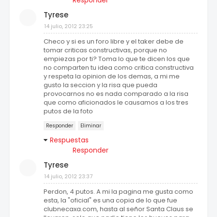
Responder
Tyrese
14 julio, 2012 23:25
Checo y si es un foro libre y el taker debe de
tomar criticas constructivas, porque no
empiezas por ti? Toma lo que te dicen los que
no comparten tu idea como critica constructiva
y respeta la opinion de los demas, a mi me
gusto la seccion y la risa que pueda
provocarnos no es nada comparado a la risa
que como aficionados le causamos a los tres
putos de la foto
Responder
Eliminar
Respuestas
Responder
Tyrese
14 julio, 2012 23:37
Perdon, 4 putos. A mi la pagina me gusta como
esta, la "oficial" es una copia de lo que fue
clubnecaxa.com, hasta al señor Santa Claus se