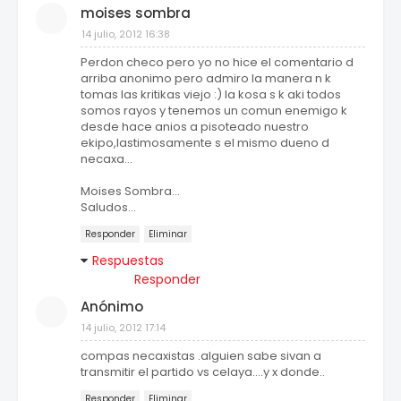
moises sombra
14 julio, 2012 16:38
Perdon checo pero yo no hice el comentario d
arriba anonimo pero admiro la manera n k
tomas las kritikas viejo :) la kosa s k aki todos
somos rayos y tenemos un comun enemigo k
desde hace anios a pisoteado nuestro
ekipo,lastimosamente s el mismo dueno d
necaxa...
Moises Sombra...
Saludos...
Responder
Eliminar
Respuestas
Responder
Anónimo
14 julio, 2012 17:14
compas necaxistas .alguien sabe sivan a
transmitir el partido vs celaya....y x donde..
Responder
Eliminar