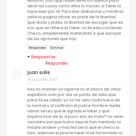
llevaron, solo que nadie tiene los huevos para
decir las cosas como ellos lo hacian, si Taker lo
hace bien por el. Para leer alabanzas y mentiras
visita la pagina oficial, es parte de la libertad
que dices y pides, la libertad de escoger que es
a lo que se refiere el Taker, no te esta corriendo
Checo, simplemente invitandote a que escojas
de las opciones que hay.
Responder
Eliminar
Respuestas
Responder
juan solis
15 julio, 2012 01:21
hey no mamen ya agarraron al checo de chivo
expiatorio solo por dar un punto de vista que
para mi es valido, yo no he visto nada fuera de
lo normal y al contrario el pobre hombre repite
varias veces que le agrada el taker y que
espera mas de el, a poco eso es malo? no sean
cerrados porque todos aqui le han mentado la
madre al taker y mas feo de lo que el checo lo
hizo. ademas el pinche taker ni se ha tomado la