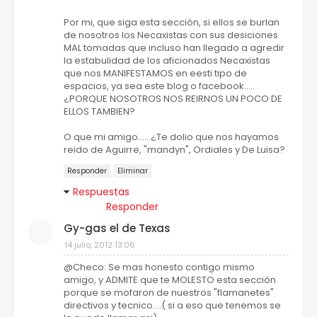
Por mi, que siga esta sección, si ellos se burlan
de nosotros los Necaxistas con sus desiciones
MAL tomadas que incluso han llegado a agredir
la estabulidad de los aficionados Necaxistas
que nos MANIFESTAMOS en eesti tipo de
espacios, ya sea este blog o facebook.....
¿PORQUE NOSOTROS NOS REIRNOS UN POCO DE
ELLOS TAMBIEN?
O que mi amigo......¿Te dolio que nos hayamos
reido de Aguirre, "mandyn", Ordiales y De Luisa?
Responder
Eliminar
Respuestas
Responder
Gy-gas el de Texas
14 julio, 2012 13:06
@Checo: Se mas honesto contigo mismo
amigo, y ADMITE que te MOLESTO esta sección
porque se mofaron de nuestros "flamanetes"
directivos y tecnico....( si a eso que tenemos se