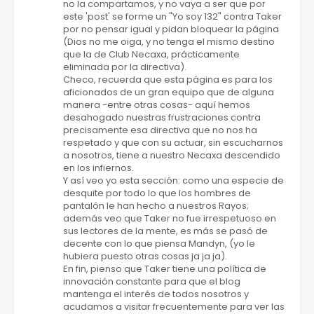
no la compartamos, y no vaya a ser que por
este 'post' se forme un "Yo soy 132" contra Taker
por no pensar igual y pidan bloquear la página
(Dios no me oiga, y no tenga el mismo destino
que la de Club Necaxa, prácticamente
eliminada por la directiva).
Checo, recuerda que esta página es para los
aficionados de un gran equipo que de alguna
manera -entre otras cosas- aquí hemos
desahogado nuestras frustraciones contra
precisamente esa directiva que no nos ha
respetado y que con su actuar, sin escucharnos
a nosotros, tiene a nuestro Necaxa descendido
en los infiernos.
Y así veo yo esta sección: como una especie de
desquite por todo lo que los hombres de
pantalón le han hecho a nuestros Rayos;
además veo que Taker no fue irrespetuoso en
sus lectores de la mente, es más se pasó de
decente con lo que piensa Mandyn, (yo le
hubiera puesto otras cosas ja ja ja).
En fin, pienso que Taker tiene una política de
innovación constante para que el blog
mantenga el interés de todos nosotros y
acudamos a visitar frecuentemente para ver las