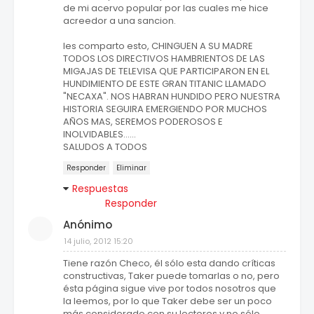
de mi acervo popular por las cuales me hice
acreedor a una sancion.
les comparto esto, CHINGUEN A SU MADRE
TODOS LOS DIRECTIVOS HAMBRIENTOS DE LAS
MIGAJAS DE TELEVISA QUE PARTICIPARON EN EL
HUNDIMIENTO DE ESTE GRAN TITANIC LLAMADO
"NECAXA". NOS HABRAN HUNDIDO PERO NUESTRA
HISTORIA SEGUIRA EMERGIENDO POR MUCHOS
AÑOS MAS, SEREMOS PODEROSOS E
INOLVIDABLES......
SALUDOS A TODOS
Responder
Eliminar
Respuestas
Responder
Anónimo
14 julio, 2012 15:20
Tiene razón Checo, él sólo esta dando críticas
constructivas, Taker puede tomarlas o no, pero
ésta página sigue vive por todos nosotros que
la leemos, por lo que Taker debe ser un poco
más considerado con su lectores y no sólo