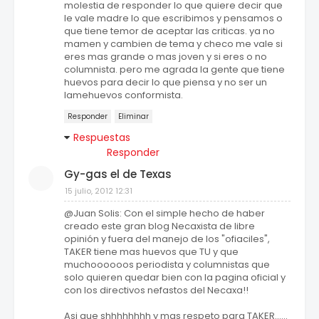
molestia de responder lo que quiere decir que
le vale madre lo que escribimos y pensamos o
que tiene temor de aceptar las criticas. ya no
mamen y cambien de tema y checo me vale si
eres mas grande o mas joven y si eres o no
columnista. pero me agrada la gente que tiene
huevos para decir lo que piensa y no ser un
lamehuevos conformista.
Responder
Eliminar
Respuestas
Responder
Gy-gas el de Texas
15 julio, 2012 12:31
@Juan Solis: Con el simple hecho de haber
creado este gran blog Necaxista de libre
opinión y fuera del manejo de los "ofiaciles",
TAKER tiene mas huevos que TU y que
muchoooooos periodista y columnistas que
solo quieren quedar bien con la pagina oficial y
con los directivos nefastos del Necaxa!!
Asi que shhhhhhhh y mas respeto para TAKER......