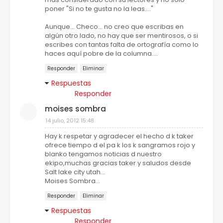
poner "Si no te gusta no la leas...."
Aunque... Checo... no creo que escribas en
algún otro lado, no hay que ser mentirosos, o si
escribes con tantas falta de ortografía como lo
haces aquí pobre de la columna....
Responder
Eliminar
Respuestas
Responder
moises sombra
14 julio, 2012 15:48
Hay k respetar y agradecer el hecho d k taker
ofrece tiempo d el pa k los k sangramos rojo y
blanko tengamos noticias d nuestro
ekipo,muchas gracias taker y saludos desde
Salt lake city utah...
Moises Sombra...
Responder
Eliminar
Respuestas
Responder