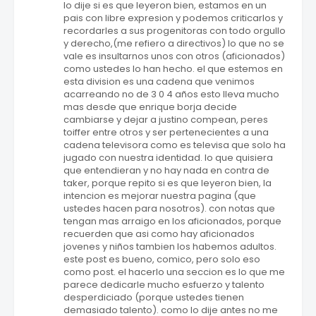
lo dije si es que leyeron bien, estamos en un
pais con libre expresion y podemos criticarlos y
recordarles a sus progenitoras con todo orgullo
y derecho,(me refiero a directivos) lo que no se
vale es insultarnos unos con otros (aficionados)
como ustedes lo han hecho. el que estemos en
esta division es una cadena que venimos
acarreando no de 3 0 4 años esto lleva mucho
mas desde que enrique borja decide
cambiarse y dejar a justino compean, peres
toiffer entre otros y ser pertenecientes a una
cadena televisora como es televisa que solo ha
jugado con nuestra identidad. lo que quisiera
que entendieran y no hay nada en contra de
taker, porque repito si es que leyeron bien, la
intencion es mejorar nuestra pagina (que
ustedes hacen para nosotros). con notas que
tengan mas arraigo en los aficionados, porque
recuerden que asi como hay aficionados
jovenes y niños tambien los habemos adultos.
este post es bueno, comico, pero solo eso
como post. el hacerlo una seccion es lo que me
parece dedicarle mucho esfuerzo y talento
desperdiciado (porque ustedes tienen
demasiado talento). como lo dije antes no me