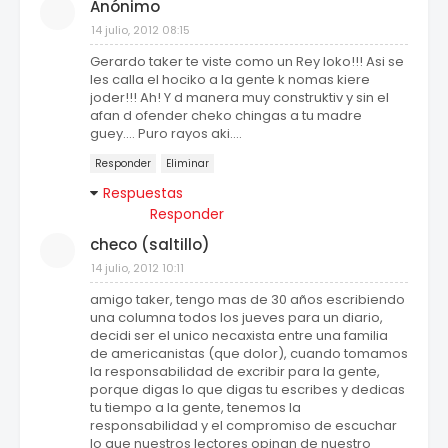
Anónimo
14 julio, 2012 08:15
Gerardo taker te viste como un Rey loko!!! Asi se
les calla el hociko a la gente k nomas kiere
joder!!! Ah! Y d manera muy construktiv y sin el
afan d ofender cheko chingas a tu madre
guey.... Puro rayos aki....
Responder
Eliminar
Respuestas
Responder
checo (saltillo)
14 julio, 2012 10:11
amigo taker, tengo mas de 30 años escribiendo
una columna todos los jueves para un diario,
decidi ser el unico necaxista entre una familia
de americanistas (que dolor), cuando tomamos
la responsabilidad de excribir para la gente,
porque digas lo que digas tu escribes y dedicas
tu tiempo a la gente, tenemos la
responsabilidad y el compromiso de escuchar
lo que nuestros lectores opinan de nuestro