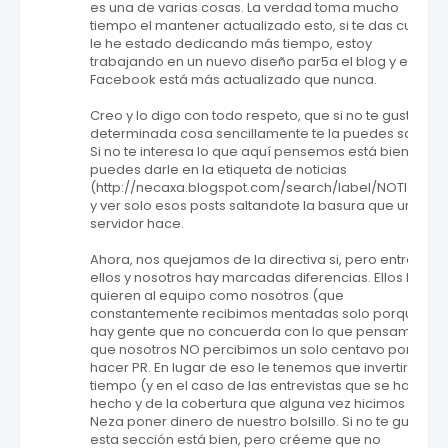
es una de varias cosas. La verdad toma mucho
tiempo el mantener actualizado esto, si te das cuenta
le he estado dedicando más tiempo, estoy
trabajando en un nuevo diseño par5a el blog y el
Facebook está más actualizado que nunca.
Creo y lo digo con todo respeto, que si no te gusta
determinada cosa sencillamente te la puedes saltar.
Si no te interesa lo que aquí pensemos está bien
puedes darle en la etiqueta de noticias
(http://necaxa.blogspot.com/search/label/NOTICIAS)
y ver solo esos posts saltandote la basura que un
servidor hace.
Ahora, nos quejamos de la directiva si, pero entre
ellos y nosotros hay marcadas diferencias. Ellos NO
quieren al equipo como nosotros (que
constantemente recibimos mentadas solo porque
hay gente que no concuerda con lo que pensamos) y
que nosotros NO percibimos un solo centavo por
hacer PR. En lugar de eso le tenemos que invertir
tiempo (y en el caso de las entrevistas que se han
hecho y de la cobertura que alguna vez hicimos en
Neza poner dinero de nuestro bolsillo. Si no te gusta
esta sección está bien, pero créeme que no