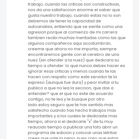
trabajo, cuando las criticas son constructivas,
nos da una satisfaccion enorme el saber que
gusta nuestro trabajo, cuando estas no lo son
debemos de tener la capacidad de
autoanalisis, entiendo que se siente como una
agresion porque al comienzo de mi carrera
tambien recibi muchas mentadas como las que
algunos compañeros aqui acostumbran,
creeme que ahora no me importa, siempre
encontraremos gente con el cerebro de una
nuez (sin ofender a la nuez) que dedicara su
tiempo a ofender. lo que nunca debes hacer es
ignorar esas criticas y menos cuando te las
hacen con respeto como este servidor te la
expreso (aunque fue dura) y peor invitar a tu
publico a que no lea la seccion, que das a
entender? que el que no este de acuerdo
contigo, no te lea y le busque por otro
lado.estoy seguro que te has sentido mas
satisfecho cuando has hecho trabajos mas
importantes y a los cuales le dedicaste mas
tiempo, ahora si el dedicarle "x" de tu muy
reducido tiempo a publicar una foto abrir un
programa de edicion y colocar unas letritas
crees que vale la pena, pues creo que estas