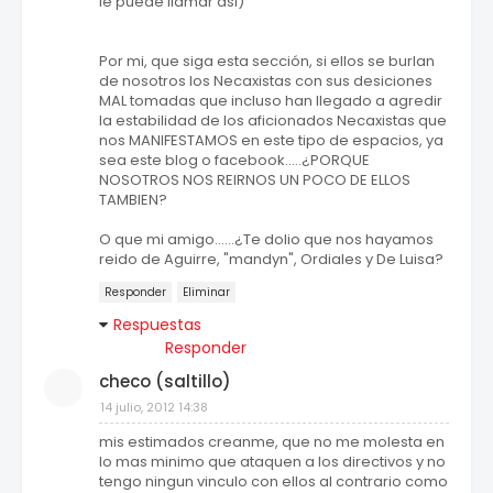
le puede llamar asi)
Por mi, que siga esta sección, si ellos se burlan
de nosotros los Necaxistas con sus desiciones
MAL tomadas que incluso han llegado a agredir
la estabilidad de los aficionados Necaxistas que
nos MANIFESTAMOS en este tipo de espacios, ya
sea este blog o facebook.....¿PORQUE
NOSOTROS NOS REIRNOS UN POCO DE ELLOS
TAMBIEN?
O que mi amigo......¿Te dolio que nos hayamos
reido de Aguirre, "mandyn", Ordiales y De Luisa?
Responder
Eliminar
Respuestas
Responder
checo (saltillo)
14 julio, 2012 14:38
mis estimados creanme, que no me molesta en
lo mas minimo que ataquen a los directivos y no
tengo ningun vinculo con ellos al contrario como