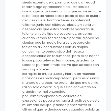
siento experto de la pluma ya que a mi edad
todavia sigo aprendiendo de ustedes las
nuevas generaciones. aclaro que no deseo que
taker deje de hacer estos posts, lo que le quiero
decir es que el hombre tiene un potencial
altisimo, junto con albirayo, alex etc y seria un
desperdicio que estos hombres vaciaran su
talento en este tipo de secciones, es como
cuando vemos zona necaxa por tdn, a poco no
sienten que la media hora se desperdicia
teniendo a 2 conductores con un amplio
conocimiento periodistico del necaxa
desperdiciarlo en resumenes, pero ellos hacen
lo que papa televisa les impone, ustedes no.
ustedes pueden ir mas alla ya que ustedes son
sus propios jefes.
les repito la critica duele y hiere y en muchas
ocasiones es malinterpretada. pero es la unica
manera de crecer. no pretendo que me den la
razon solo aclarar lo que se ha convertido en
grandisimo mal entendido.
por ultimo rompiendo mi celibato de
expresiones populares hacia directivos de este
mi amado equipo. y siendo perez toiffer el
ultimo al que le dedique unas cuantas palabras