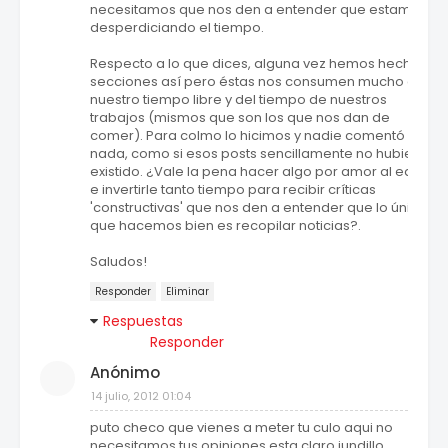
necesitamos que nos den a entender que estamos
desperdiciando el tiempo.
Respecto a lo que dices, alguna vez hemos hecho
secciones así pero éstas nos consumen mucho de
nuestro tiempo libre y del tiempo de nuestros
trabajos (mismos que son los que nos dan de
comer). Para colmo lo hicimos y nadie comentó
nada, como si esos posts sencillamente no hubieran
existido. ¿Vale la pena hacer algo por amor al equipo
e invertirle tanto tiempo para recibir críticas
'constructivas' que nos den a entender que lo único
que hacemos bien es recopilar noticias?.
Saludos!
Responder
Eliminar
Respuestas
Responder
Anónimo
14 julio, 2012 01:04
puto checo que vienes a meter tu culo aqui no
necesitamos tus opiniones esta claro jundillo