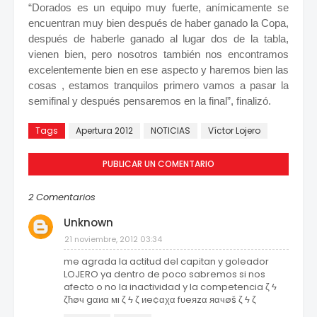
“Dorados es un equipo muy fuerte, anímicamente se
encuentran muy bien después de haber ganado la Copa,
después de haberle ganado al lugar dos de la tabla,
vienen bien, pero nosotros también nos encontramos
excelentemente bien en ese aspecto y haremos bien las
cosas , estamos tranquilos primero vamos a pasar la
semifinal y después pensaremos en la final”, finalizó.
Tags
Apertura 2012
NOTICIAS
Víctor Lojero
PUBLICAR UN COMENTARIO
2 Comentarios
Unknown
21 noviembre, 2012 03:34
me agrada la actitud del capitan y goleador
LOJERO ya dentro de poco sabremos si nos
afecto o no la inactividad y la competencia ζ ϟ
ζħøч gαиα мı ζ ϟ ζ иe¢αχα fυeяzα яαчøš ζ ϟ ζ