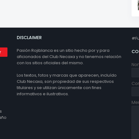
DISCLAIMER
#Fu
Pasión Rojiblanca es un sitio hecho por y para
CO
aficionados del Club Necaxa y no tenemos relación
con los sitios oficiales del mismo.
No
Los textos, fotos y marcas que aparecen, incluído
Club Necaxa, son propiedad de sus respectivos
Cor
titulares y se utilizan únicamente con fines
informativos e ilustrativos.
Me
s
 año