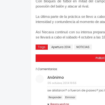
Con bloques de fútbol en mitad del campo 
posesión del balón y atacar al rival.
La última parte de la práctica se llevo a cab
intensidad y contundencia al momento de ataca
Así Necaxa continuó con su intensa prepara
se llevará a cabo el sábado 4 octubre a las 18
Tags
Apertura 2014
NOTICIAS
PUBLI
1 Comentarios
Anónimo
05 octubre, 2014 19:56
se alistaron? o fueron de paseo? jac 
Responder
Eliminar
Respuestas