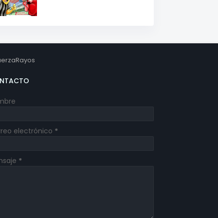
erzaRayos
NTACTO
mbre
reo electrónico
*
nsaje
*