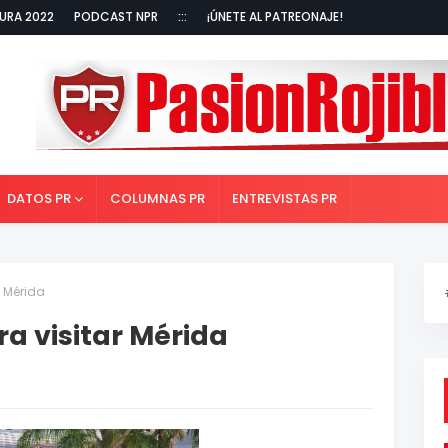
URA 2022
PODCAST NPR
:::
¡ÚNETE AL PATREONAJE!
DATOS PR
COLUMNAS PR
ENTREVISTAS PR
r Mérida
ra visitar Mérida