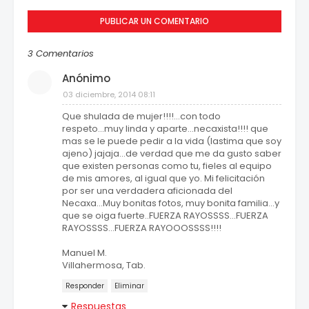
PUBLICAR UN COMENTARIO
3 Comentarios
Anónimo
03 diciembre, 2014 08:11
Que shulada de mujer!!!!...con todo
respeto...muy linda y aparte...necaxista!!!! que
mas se le puede pedir a la vida (lastima que soy
ajeno) jajaja...de verdad que me da gusto saber
que existen personas como tu, fieles al equipo
de mis amores, al igual que yo. Mi felicitación
por ser una verdadera aficionada del
Necaxa...Muy bonitas fotos, muy bonita familia...y
que se oiga fuerte..FUERZA RAYOSSSS...FUERZA
RAYOSSSS...FUERZA RAYOOOSSSS!!!!
Manuel M.
Villahermosa, Tab.
Responder
Eliminar
Respuestas