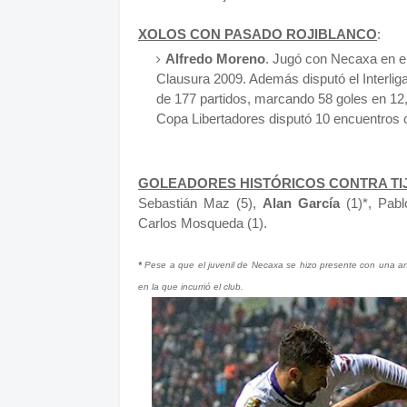
XOLOS CON PASADO ROJIBLANCO
:
Alfredo Moreno
. Jugó con Necaxa en el
Clausura 2009. Además disputó el Interliga
de 177 partidos, marcando 58 goles en 12,5
Copa Libertadores disputó 10 encuentros 
GOLEADORES HISTÓRICOS CONTRA TI
Sebastián Maz (5),
Alan García
(1)*, Pabl
Carlos Mosqueda (1).
*
Pese a que el juvenil de Necaxa se hizo presente con una an
en la que incurrió el club.