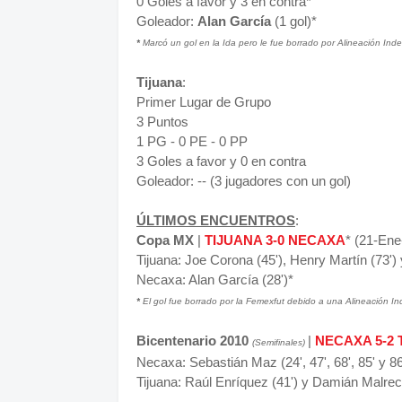
0 Goles a favor y 3 en contra*
Goleador:
Alan García
(1 gol)*
*
Marcó un gol en la Ida pero le fue borrado por Alineación Inde
Tijuana
:
Primer Lugar de Grupo
3 Puntos
1 PG - 0 PE - 0 PP
3 Goles a favor y 0 en contra
Goleador: -- (3 jugadores con un gol)
ÚLTIMOS ENCUENTROS
:
Copa MX
|
TIJUANA 3-0 NECAXA
* (21-Ene
Tijuana: Joe Corona (45'), Henry Martín (73') 
Necaxa: Alan García (28')*
*
El gol fue borrado por la Femexfut debido a una Alineación In
Bicentenario 2010
|
NECAXA 5-2 
(Semifinales)
Necaxa: Sebastián Maz (24', 47', 68', 85' y 86
Tijuana: Raúl Enríquez (41') y Damián Malrec