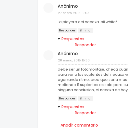
Anónimo
27 enero, 2015 19:03
La playera del necaxa ¡all white!
Responder
Eliminar
Respuestas
Responder
Anónimo
28 enero, 2015 15:36
debe ser un fotomontaje, checa cuant
para ver a los suplentes del necaxa vs
agarrando ritmo, creo que seria mas u
metiendo 11 suplentes es solo para c
ninguna conclusion, el necaxa de hoy s
Responder
Eliminar
Respuestas
Responder
Añadir comentario