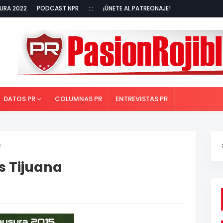
URA 2022
PODCAST NPR
:::
¡ÚNETE AL PATREONAJE!
DATOS PR
COLUMNAS PR
ENTREVISTAS PR
a
s Tijuana