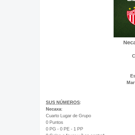
Neca
C
Es
Mar
SUS NÚMEROS
:
Necaxa
:
Cuarto Lugar de Grupo
0 Puntos
0 PG - 0 PE - 1 PP