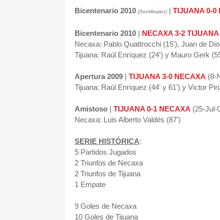
Bicentenario 2010
|
TIJUANA 0-0
(Semifinales)
Bicentenario 2010
|
NECAXA 3-2 TIJUANA
Necaxa: Pablo Quattrocchi (15'), Juan de Di
Tijuana: Raúl Enríquez (24') y Mauro Gerk (59
Apertura 2009
|
TIJUANA 3-0 NECAXA
(8-N
Tijuana: Raúl Enríquez (44' y 61') y Victor Piri
Amistoso
|
TIJUANA 0-1 NECAXA
(25-Jul-0
Necaxa: Luis Alberto Valdés (87')
SERIE HISTÓRICA
:
5 Partidos Jugados
2 Triunfos de Necaxa
2 Triunfos de Tijuana
1 Empate
9 Goles de Necaxa
10 Goles de Tijuana