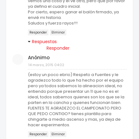
vemos una cosa y él ve otra, pero que por favor
ya defina el cuadro inicial.
Por cierto, espero ganar el balón firmado, ya
envié mi historia.
Saludos y fuerza rayos!!!
Responder
Eliminar
Respuestas
Responder
Anónimo
14 marzo, 2015 04:02
(estoy un poco ebrio) Respeto a Fuentes y le
agradezco todo lo que ha hecho por el equipo
pero ya todos sabemos la alineacion ideal, no
entiendo porque presentar un 11 que no es el
ideal, todos sabemos quienes son los que se la
parten en la cancha y quienes funcionan bien.
FUENTES TE AGRADEZCO EL CAMPEONATO PERO
QUE PEDO CONTIGO? tienes plantilla para
chingarte a medio ascenso y mas, ya deja de
hacer experimentos.
Responder
Eliminar