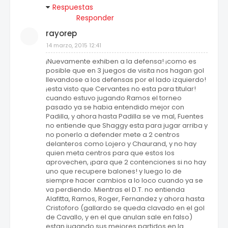
Respuestas
Responder
rayorep
14 marzo, 2015 12:41
¡Nuevamente exhiben a la defensa! ¡como es
posible que en 3 juegos de visita nos hagan gol
llevandose a los defensas por el lado izquierdo!
¡esta visto que Cervantes no esta para titular!
cuando estuvo jugando Ramos el torneo
pasado ya se habia entendido mejor con
Padilla, y ahora hasta Padilla se ve mal, Fuentes
no entiende que Shaggy esta para jugar arriba y
no ponerlo a defender mete a 2 centros
delanteros como Lojero y Chaurand, y no hay
quien meta centros para que estos los
aprovechen, ¡para que 2 contenciones si no hay
uno que recupere balones! y luego lo de
siempre hacer cambios a lo loco cuando ya se
va perdiendo. Mientras el D.T. no entienda
Alafitta, Ramos, Roger, Fernandez y ahora hasta
Cristoforo (gallardo se queda clavado en el gol
de Cavallo, y en el que anulan sale en falso)
estan jugando sus mejores partidos en la