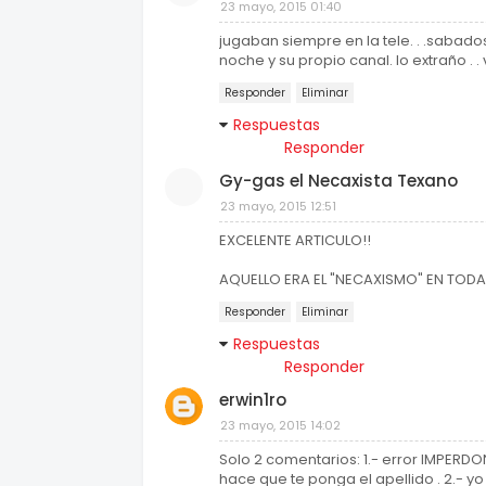
23 mayo, 2015 01:40
jugaban siempre en la tele. . .sabado
noche y su propio canal. lo extraño . .
Responder
Eliminar
Respuestas
Responder
Gy-gas el Necaxista Texano
23 mayo, 2015 12:51
EXCELENTE ARTICULO!!
AQUELLO ERA EL "NECAXISMO" EN TODA
Responder
Eliminar
Respuestas
Responder
erwin1ro
23 mayo, 2015 14:02
Solo 2 comentarios: 1.- error IMPERDON
hace que te ponga el apellido . 2.- yo