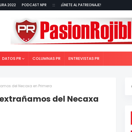
URA 2022
PODCAST NPR
:::
¡ÚNETE AL PATREONAJE!
DATOS PR
COLUMNAS PR
ENTREVISTAS PR
ñamos del Necaxa en Primera
 extrañamos del Necaxa