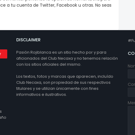
e a tu cuenta de Twitter, Facebook u otras. No seas
DISCLAIMER
#Fu
Pasión Rojiblanca es un sitio hecho por y para
CO
aficionados del Club Necaxa y no tenemos relación
con los sitios oficiales del mismo.
No
Los textos, fotos y marcas que aparecen, incluído
Club Necaxa, son propiedad de sus respectivos
Cor
titulares y se utilizan únicamente con fines
informativos e ilustrativos.
Me
s
 año