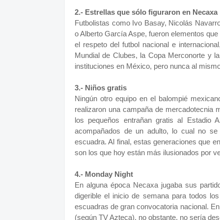
2.- Estrellas que sólo figuraron en Necaxa
Futbolistas como Ivo Basay, Nicolás Navarro
o Alberto García Aspe, fueron elementos que
el respeto del futbol nacional e internacion
Mundial de Clubes, la Copa Merconorte y la 
instituciones en México, pero nunca al mismo
3.- Niños gratis
Ningún otro equipo en el balompié mexicano
realizaron una campaña de mercadotecnia mu
los pequeños entrañan gratis al Estadio 
acompañados de un adulto, lo cual no se h
escuadra. Al final, estas generaciones que en
son los que hoy están más ilusionados por ver
4.- Monday Night
En alguna época Necaxa jugaba sus partido
digerible el inicio de semana para todos lo
escuadras de gran convocatoria nacional. En l
(según TV Azteca), no obstante, no sería de