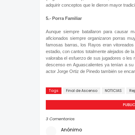
adquirir conceptos que le dieron mayor tradic
5.- Porra Familiar
Aunque siempre batallaron para causar ma
aficionados siempre organizaron porras muy
famosas barras, los Rayos eran vitoreados
estadio, con cantos totalmente alejados de l
valoraba el esfuerzo de sus jugadores o les
descenso en Aguascalientes ya tenían a su sé
actor Jorge Ortiz de Pinedo también se enca
Tags
Final de Ascenso
NOTICIAS
Re
PUBLI
3 Comentarios
Anónimo