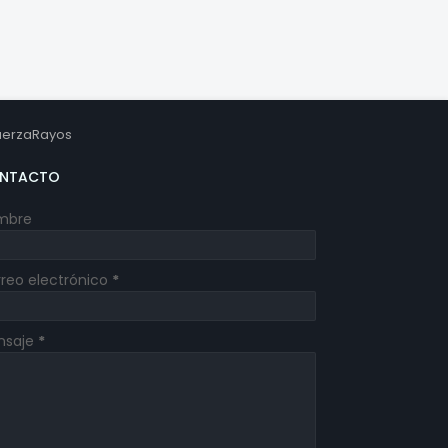
erzaRayos
NTACTO
mbre
reo electrónico
*
nsaje
*