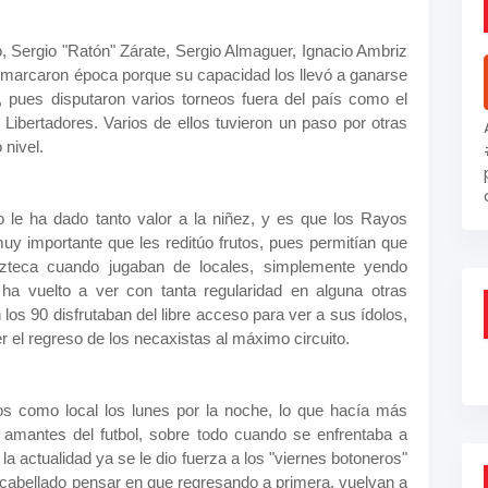
, Sergio "Ratón" Zárate, Sergio Almaguer, Ignacio Ambriz
 marcaron época porque su capacidad los llevó a ganarse
al, pues disputaron varios torneos fuera del país como el
Libertadores. Varios de ellos tuvieron un paso por otras
 nivel.
 le ha dado tanto valor a la niñez, y es que los Rayos
y importante que les reditúo frutos, pues permitían que
Azteca cuando jugaban de locales, simplemente yendo
a vuelto a ver con tanta regularidad en alguna otras
 los 90 disfrutaban del libre acceso para ver a sus ídolos,
 el regreso de los necaxistas al máximo circuito.
s como local los lunes por la noche, lo que hacía más
s amantes del futbol, sobre todo cuando se enfrentaba a
a actualidad ya se le dio fuerza a los "viernes botoneros"
scabellado pensar en que regresando a primera, vuelvan a