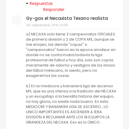
Respuestas
Responder
Gy-gas el Necaxista Texano realista
26 septiembre, 2015 12:08
a) NECAXA solo tiene 3 campeonatos OFICIALES
de primera división y 2 de COPA MX, aunque se
me enojen, las demás "copas" o
"campeonatos" fueron en la epoca amateur en
donde no se conformaba todavía la liga
profesional de futbol y hoy día, solo son copas
meramente de adorno y vestigios de los inicios
del fútbol méxicano, lo siento, pero no
exageremos las cosas.
b) En la mediocre y bananera liga de ascenso
MX, que es una ofensa a la tradición del NECAXA
y un escupitajo a la bendita historia del equipo,
no hay gloria, no existe nada bueno. En esta
MEDIOCRE Y BANANERA LIGA DE ASCENSO , LO
UNICO IMPORTANTES ES ASCENDER A 1ERA
DIVISIÓN A RECLAMAR ANTE LOS 18 EQUIPOS LA
GRANDEZA DEL NECAXA. Eso es lo ÚNICO.