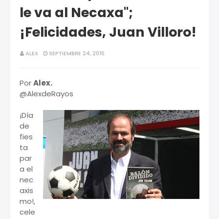
le va al Necaxa";
¡Felicidades, Juan Villoro!
ALEX
SEPTIEMBRE 24, 2015
Por
Alex.
@AlexdeRayos
¡Día
de
fies
ta
par
a el
nec
axis
mo!,
cele