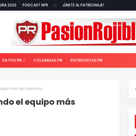
URA 2022
PODCAST NPR
:::
¡ÚNETE AL PATREONAJE!
DATOS PR
COLUMNAS PR
ENTREVISTAS PR
quipo más disciplinado
ndo el equipo más