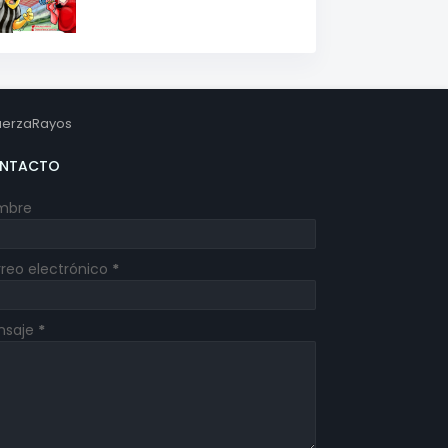
erzaRayos
NTACTO
mbre
reo electrónico
*
nsaje
*