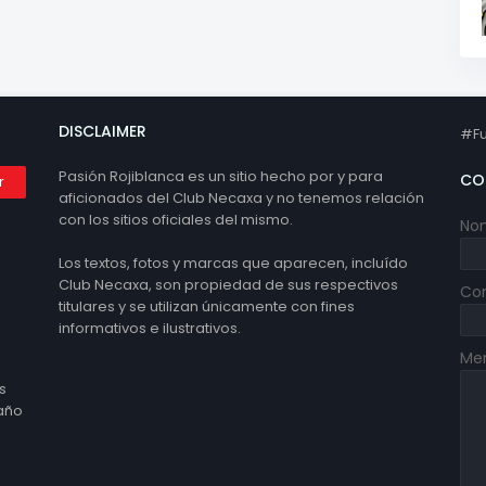
DISCLAIMER
#Fu
Pasión Rojiblanca es un sitio hecho por y para
CO
aficionados del Club Necaxa y no tenemos relación
con los sitios oficiales del mismo.
No
Los textos, fotos y marcas que aparecen, incluído
Club Necaxa, son propiedad de sus respectivos
Cor
titulares y se utilizan únicamente con fines
informativos e ilustrativos.
Me
s
 año