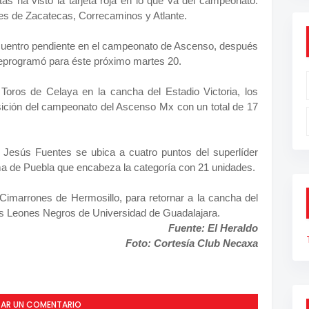
as ha visto la tarjeta roja en lo que va del campeonato.
les de Zacatecas, Correcaminos y Atlante.
cuentro pendiente en el campeonato de Ascenso, después
 reprogramó para éste próximo martes 20.
 Toros de Celaya en la cancha del Estadio Victoria, los
ición del campeonato del Ascenso Mx con un total de 17
e Jesús Fuentes se ubica a cuatro puntos del superlíder
a de Puebla que encabeza la categoría con 21 unidades.
 Cimarrones de Hermosillo, para retornar a la cancha del
los Leones Negros de Universidad de Guadalajara.
Fuente: El Heraldo
Foto: Cortesía Club Necaxa
CAR UN COMENTARIO