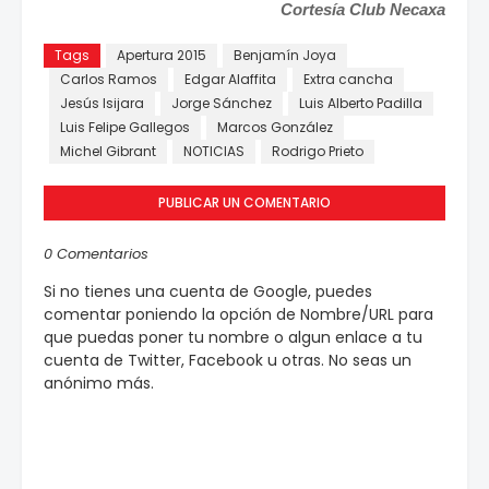
Cortesía Club Necaxa
Tags
Apertura 2015
Benjamín Joya
Carlos Ramos
Edgar Alaffita
Extra cancha
Jesús Isijara
Jorge Sánchez
Luis Alberto Padilla
Luis Felipe Gallegos
Marcos González
Michel Gibrant
NOTICIAS
Rodrigo Prieto
PUBLICAR UN COMENTARIO
0 Comentarios
Si no tienes una cuenta de Google, puedes
comentar poniendo la opción de Nombre/URL para
que puedas poner tu nombre o algun enlace a tu
cuenta de Twitter, Facebook u otras. No seas un
anónimo más.