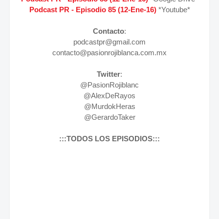
Podcast PR - Episodio
85 (12-Ene-16
)
*Youtube*
Contacto
:
podcastpr@gmail.com
contacto@pasionrojiblanca.com.mx
Twitter
:
@PasionRojiblanc
@AlexDeRayos
@MurdokHeras
@GerardoTaker
:::TODOS LOS EPISODIOS:::