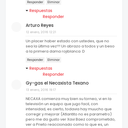
Responder
Eliminar
Respuestas
Responder
Arturo Reyes
12 enero, 2016 12:21
Un placer haber estado con ustedes, que no
sea la última vez!!! Un abrazo a todos y un beso
a la primera dama rojiblanca :D
Responder
Eliminar
Respuestas
Responder
Gy-gas el Necaxista Texano
13 enero, 2016 19:17
NECAXA comienza muy bien su torneo, vi en la
televisión un equipo que jugo facil, con
intensidad, es cierto, todavia hay muucho que
corregir y mejorar (Atlantito no es parametro)
pero me da gusto ver Xavi Baez comprometido,
ver a Prieto reaccionado como lo que es, un