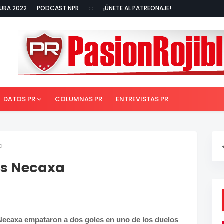
URA 2022
PODCAST NPR
:::
¡ÚNETE AL PATREONAJE!
DATOS PR
COLUMNAS PR
ENTREVISTAS PR
a
vs Necaxa
Necaxa empataron a dos goles en uno de los duelos