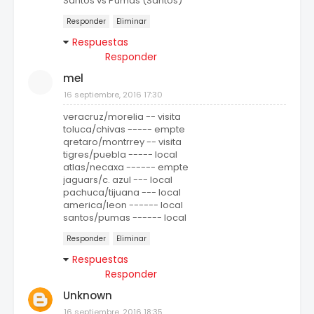
Santos vs Pumas (Santos)
Responder
Eliminar
Respuestas
Responder
mel
16 septiembre, 2016 17:30
veracruz/morelia -- visita
toluca/chivas ----- empte
qretaro/montrrey -- visita
tigres/puebla ----- local
atlas/necaxa ------ empte
jaguars/c. azul --- local
pachuca/tijuana --- local
america/leon ------ local
santos/pumas ------ local
Responder
Eliminar
Respuestas
Responder
Unknown
16 septiembre, 2016 18:35