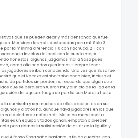
sitivas que se pueden decir y más pensando que fue
quipo. Menciono las más destacadas para mí. Solo 3
nte por la mínima diferencia 1-0 con Pachuca, 2-1 con
onsecuencia invictos de local con la cuarta mejor
 siendo honestos, algunos juzgamos mal a Sosa pues
obvio, como aficionados queríamos siempre tener
los jugadores se iban conociendo. Una vez que Sosa fue
stró que el Necaxa estaba trabajando bien, incluso el
cha de partidos sin perder, no recuerdo que algún otro
idos que se perdieron fueron muy al inicio de la liga en la
iguración del equipo. Luego se perdió con Morelia hasta
 la camiseta y ser muchos de ellos excelentes en sus
a algunos y a otros no, aunque haya jugadores en los que
rores o aciertos se noten más. Mejor no mencionar a
entas es un equipo y todos ganan, empatan o pierden.
to para darnos la satisfacción de estar en la liguilla y
eo que Alfonso Sosa sabe bastante, a fin de cuentas, con