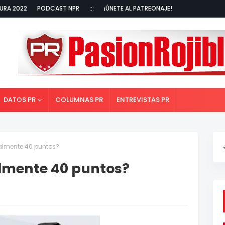
URA 2022
PODCAST NPR
:::
¡ÚNETE AL PATREONAJE!
DATOS PR
COLUMNAS PR
ENTREVISTAS PR
ealmente 40 puntos?
almente 40 puntos?