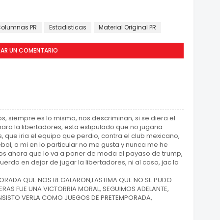
olumnas PR
Estadisticas
Material Original PR
CAR UN COMENTARIO
, siempre es lo mismo, nos descriminan, si se diera el
a la libertadores, esta estipulado que no jugaria
 que iria el equipo que perdio, contra el club mexicano,
ol, a mi en lo particular no me gusta y nunca me he
os ahora que lo va a poner de moda el payaso de trump,
erdo en dejar de jugar la libertadores, ni al caso, jac la
EMPORADA QUE NOS REGALARON,LASTIMA QUE NO SE PUDO
ERAS FUE UNA VICTORRIA MORAL, SEGUIMOS ADELANTE,
, INSISTO VERLA COMO JUEGOS DE PRETEMPORADA,