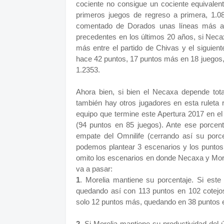
cociente no consigue un cociente equivalen
primeros juegos de regreso a primera, 1.08
comentado de Dorados unas líneas más arr
precedentes en los últimos 20 años, si Neca
más entre el partido de Chivas y el siguient
hace 42 puntos, 17 puntos más en 18 juegos,
1.2353.
Ahora bien, si bien el Necaxa depende tot
también hay otros jugadores en esta ruleta r
equipo que termine este Apertura 2017 en el
(94 puntos en 85 juegos). Ante ese porcen
empate del Omnilife (cerrando así su porc
podemos plantear 3 escenarios y los puntos
omito los escenarios en donde Necaxa y Mo
va a pasar:
1
. Morelia mantiene su porcentaje. Si este
quedando así con 113 puntos en 102 cotejos
solo 12 puntos más, quedando en 38 puntos e
2
. Si Morelia mantiene su productividad del