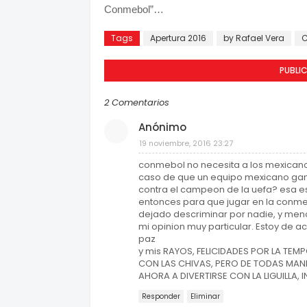
Conmebol”…
Tags
Apertura 2016
by Rafael Vera
C
PUBLI
2 Comentarios
Anónimo
19 noviembre, 2016 23:27
conmebol no necesita a los mexicanos
caso de que un equipo mexicano ganar
contra el campeon de la uefa? esa es,
entonces para que jugar en la conmeb
dejado descriminar por nadie, y men
mi opinion muy particular. Estoy de acu
paz
y mis RAYOS, FELICIDADES POR LA T
CON LAS CHIVAS, PERO DE TODAS MAN
AHORA A DIVERTIRSE CON LA LIGUILLA
Responder
Eliminar