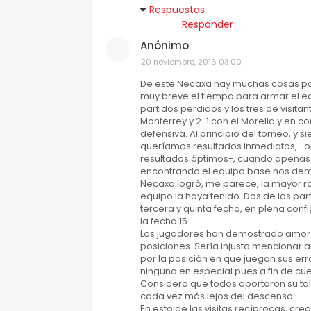
Respuestas
Responder
Anónimo
20 noviembre, 2016 03:00
De este Necaxa hay muchas cosas po
muy breve el tiempo para armar el e
partidos perdidos y los tres de visita
Monterrey y 2-1 con el Morelia y en c
defensiva. Al principio del torneo, y
queríamos resultados inmediatos, -
resultados óptimos-, cuando apenas 
encontrando el equipo base nos demo
Necaxa logró, me parece, la mayor ra
equipo la haya tenido. Dos de los part
tercera y quinta fecha, en plena conf
la fecha 15.
Los jugadores han demostrado amor a
posiciones. Sería injusto mencionar 
por la posición en que juegan sus er
ninguno en especial pues a fin de cu
Considero que todos aportaron su talen
cada vez más lejos del descenso.
En esto de las visitas recíprocas, cr