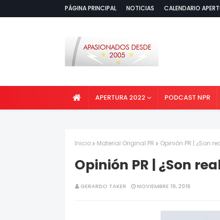
PÁGINA PRINCIPAL
NOTICIAS
CALENDARIO APERT
APERTURA 2022
PODCAST NPR
Inicio
Material Original PR
Opinión PR | ¿Son r
Opinión PR | ¿Son re
GERARDO TAKER
NOVIEMBRE 19, 2016