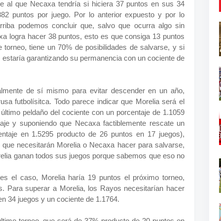
te al que Necaxa tendría si hiciera 37 puntos en sus 34
82 puntos por juego. Por lo anterior expuesto y por lo
iba podemos concluir que, salvo que ocurra algo sin
xa logra hacer 38 puntos, esto es que consiga 13 puntos
e torneo, tiene un 70% de posibilidades de salvarse, y si
 estaría garantizando su permanencia con un cociente de
almente de sí mismo para evitar descender en un año,
usa futbolísitca. Todo parece indicar que Morelia será el
 último peldaño del cociente con un porcentaje de 1.1059
taje y suponiendo que Necaxa factiblemente rescate un
entaje en 1.5295 producto de 26 puntos en 17 juegos),
 que necesitarán Morelia o Necaxa hacer para salvarse,
relia ganan todos sus juegos porque sabemos que eso no
 es el caso, Morelia haría 19 puntos el próximo torneo,
. Para superar a Morelia, los Rayos necesitarían hacer
n 34 juegos y un cociente de 1.1764.
 último torneo, que será de 37% producto de 20 puntos en