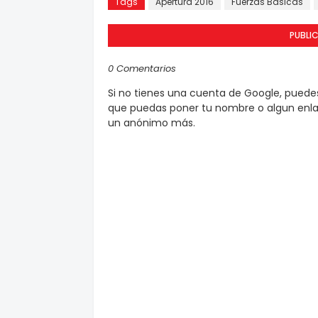
Tags
Apertura 2016
Fuerzas Básicas
PUBLI
0 Comentarios
Si no tienes una cuenta de Google, pued
que puedas poner tu nombre o algun enlac
un anónimo más.