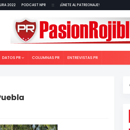
URA 2022
PODCAST NPR
:::
¡ÚNETE AL PATREONAJE!
DATOS PR
COLUMNAS PR
ENTREVISTAS PR
Puebla