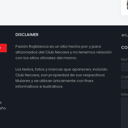
DISCLAIMER
#Fu
Pasión Rojiblanca es un sitio hecho por y para
CO
aficionados del Club Necaxa y no tenemos relación
con los sitios oficiales del mismo.
No
Los textos, fotos y marcas que aparecen, incluído
Club Necaxa, son propiedad de sus respectivos
Cor
titulares y se utilizan únicamente con fines
informativos e ilustrativos.
Me
s
 año