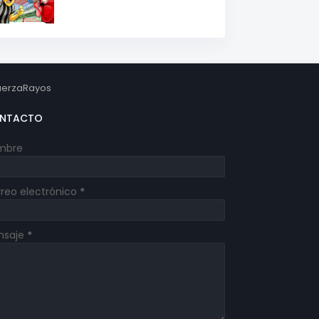
erzaRayos
NTACTO
mbre
reo electrónico
*
nsaje
*