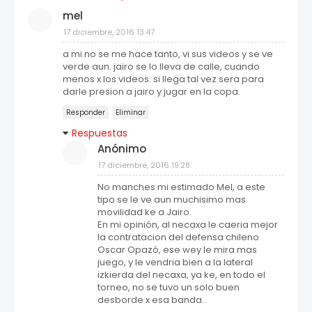
mel
17 diciembre, 2016 13:47
a mi no se me hace tanto, vi sus videos y se ve
verde aun. jairo se lo lleva de calle, cuando
menos x los videos. si llega tal vez sera para
darle presion a jairo y jugar en la copa.
Responder
Eliminar
Respuestas
Anónimo
17 diciembre, 2016 19:28
No manches mi estimado Mel, a este
tipo se le ve aun muchisimo mas
movilidad ke a Jairo.
En mi opinión, al necaxa le caeria mejor
la contratacion del defensa chileno
Oscar Opazó, ese wey le mira mas
juego, y le vendria bien a la lateral
izkierda del necaxa, ya ke, en todo el
torneo, no se tuvo un solo buen
desborde x esa banda..